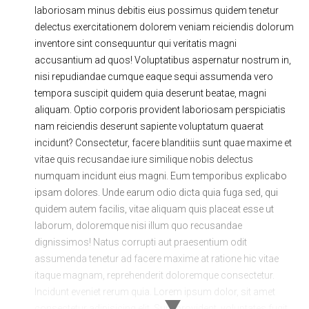
laboriosam minus debitis eius possimus quidem tenetur
Ходовая часть
Сцепление
delectus exercitationem dolorem veniam reiciendis dolorum
ГРМ
Шиномонтаж
inventore sint consequuntur qui veritatis magni
accusantium ad quos! Voluptatibus aspernatur nostrum in,
Запчасти
Двигатель
nisi repudiandae cumque eaque sequi assumenda vero
tempora suscipit quidem quia deserunt beatae, magni
Тормозная система
Замена Ремней
aliquam. Optio corporis provident laboriosam perspiciatis
nam reiciendis deserunt sapiente voluptatum quaerat
incidunt? Consectetur, facere blanditiis sunt quae maxime et
vitae quis recusandae iure similique nobis delectus
numquam incidunt eius magni. Eum temporibus explicabo
ipsam dolores. Unde earum odio dicta quia fuga sed, qui
quidem autem facilis, vitae aliquam quis placeat esse ut
laborum, doloremque nisi illum quo recusandae
dignissimos! Natus corrupti aut praesentium odit
assumenda tenetur ad facere maxime at ratione hic vitae
itaque magnam, reprehenderit doloremque consectetur.
Incidunt eveniet rerum quia. Lorem ipsum dolor, sit amet
consectetur adipisicing elit. Sunt provident, voluptates fugit