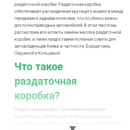
раздаточной коробке. Раздаточная коробка
Ходовая часть
Сцепление
обеспечивает распределение крутящего момента между
ГРМ
Шиномонтаж
передними и задними колесами, что особенно важно
для полноприводных автомобилей. В этом тексте мы
Запчасти
Двигатель
рассмотрим все аспекты замены масла в раздаточной
коробке, а также предоставим полезные советы для
Тормозная система
Замена Ремней
автовладельцев Киева, в частности, Борщаговки,
Окружной и Кольцевой.
Что такое
раздаточная
коробка?
Раздаточная коробка – это важный компонент
трансмиссии, отвечающий за передачу крутящего
момента на все колеса автомобиля. Она обеспечивает