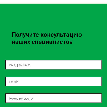
привести к повышенному износу и поломкам. Поэтому
регулярная замена смазки в раздаточной коробке – это
необходимая мера для поддержки автомобиля в
отличном состоянии.
Когда следует производить
Получите консультацию
замену масла в раздаточной
наших специалистов
коробке?
Регулярность замены масла зависит от рекомендаций
производителя автомобиля. Обычно это каждые 40-60
тысяч километров пробега. Однако если вы замечаете
такие симптомы, как необычные звуки или проблемы с
переключением передач, следует обратиться в СТО для
диагностики и, возможно, замены масла.
Процедура замены масла в
раздаточной коробке