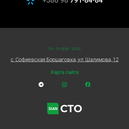
+380 98
791-84-84
автомобиля.
Почему Выбирают Sian?
Наши клиенты ценят нас за профессиональный подход,
высокое качество обслуживания и доступные цены. Мы
используем только сертифицированные запчасти и
Пн - Пт 8:00 - 20:00
предоставляем гарантию на все проделанные работы.
Замена воздушного фильтра на СТО Sian – это быстро,
c. Софиевская Борщаговка, ул. Шалимова, 12
надежно и выгодно.
Карта сайта
Процесс замены воздушного
фильтра
Процесс замены воздушного фильтра состоит из
нескольких шагов:
Диагностика. Сначала проверяется состояние
существующего фильтра.