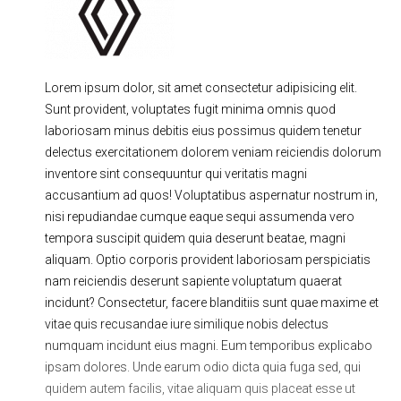
Ходовая часть
Сцепление
ГРМ
Шиномонтаж
Lorem ipsum dolor, sit amet consectetur adipisicing elit.
Запчасти
Двигатель
Sunt provident, voluptates fugit minima omnis quod
Тормозная система
Замена Ремней
laboriosam minus debitis eius possimus quidem tenetur
delectus exercitationem dolorem veniam reiciendis dolorum
inventore sint consequuntur qui veritatis magni
accusantium ad quos! Voluptatibus aspernatur nostrum in,
nisi repudiandae cumque eaque sequi assumenda vero
tempora suscipit quidem quia deserunt beatae, magni
aliquam. Optio corporis provident laboriosam perspiciatis
nam reiciendis deserunt sapiente voluptatum quaerat
incidunt? Consectetur, facere blanditiis sunt quae maxime et
vitae quis recusandae iure similique nobis delectus
numquam incidunt eius magni. Eum temporibus explicabo
ipsam dolores. Unde earum odio dicta quia fuga sed, qui
quidem autem facilis, vitae aliquam quis placeat esse ut