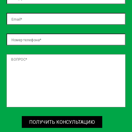
necessitatibus, sed assumenda ea natus! Officiis dolore
temporibus nulla officia architecto laboriosam dolorem,
exercitationem blanditiis, voluptatum voluptas expedita
aspernatur, nemo in incidunt? Iste placeat quos repellat?
ПОЛУЧИТЬ КОНСУЛЬТАЦИЮ