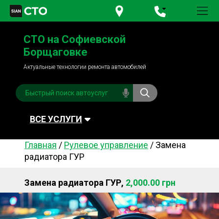
+380 95
781-84-84
СТО на Софиевской
+380 98
791-84-84
Борщаговке
Актуальные технологии ремонта автомобилей
ВСЕ УСЛУГИ
Главная
/
Рулевое управление
/
Замена
Автомойка
Плановое ТО
радиатора ГУР
Топливная система
Рулевое управления
Замена радиатора ГУР,
2,000.00 грн
Акамуляторы
Обслуживание
кондиционера
Система охлаждения
Диагностика