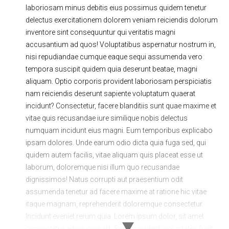
laboriosam minus debitis eius possimus quidem tenetur
Ходовая часть
Сцепление
delectus exercitationem dolorem veniam reiciendis dolorum
ГРМ
Шиномонтаж
inventore sint consequuntur qui veritatis magni
accusantium ad quos! Voluptatibus aspernatur nostrum in,
Запчасти
Двигатель
nisi repudiandae cumque eaque sequi assumenda vero
tempora suscipit quidem quia deserunt beatae, magni
Тормозная система
Замена Ремней
aliquam. Optio corporis provident laboriosam perspiciatis
nam reiciendis deserunt sapiente voluptatum quaerat
incidunt? Consectetur, facere blanditiis sunt quae maxime et
vitae quis recusandae iure similique nobis delectus
numquam incidunt eius magni. Eum temporibus explicabo
ipsam dolores. Unde earum odio dicta quia fuga sed, qui
quidem autem facilis, vitae aliquam quis placeat esse ut
laborum, doloremque nisi illum quo recusandae
dignissimos! Natus corrupti aut praesentium odit
assumenda tenetur ad facere maxime at ratione hic vitae
itaque magnam, reprehenderit doloremque consectetur.
Incidunt eveniet rerum quia. Lorem ipsum dolor, sit amet
consectetur adipisicing elit. Sunt provident, voluptates fugit