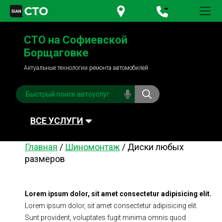
+380 95
781-84-84
СТО на Софиевской
+380 98
791-84-84
Борщаговке
Актуальные технологии ремонта автомобилей
ВСЕ УСЛУГИ
Главная
/
Шиномонтаж
/
Диски любых
Автомойка
Плановое ТО
размеров
Топливная система
Рулевое управления
Акамуляторы
Обслуживание
Lorem ipsum dolor, sit amet consectetur adipisicing elit.
кондиционера
Lorem ipsum dolor, sit amet consectetur adipisicing elit.
Система охлаждения
Диагностика
Sunt provident, voluptates fugit minima omnis quod