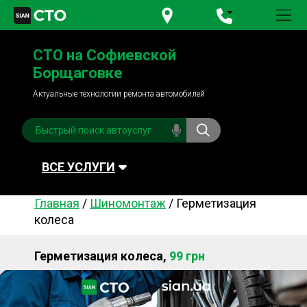
+380 95
781-84-84
СТО на Софиевской
+380 98
791-84-84
Борщаговке
Актуальные технологии ремонта автомобилей
ВСЕ УСЛУГИ
Главная
/
Шиномонтаж
/
Герметизация
Автомойка
Плановое ТО
колеса
Топливная система
Рулевое управления
Герметизация колеса,
99 грн
Акамуляторы
Обслуживание
кондиционера
Система охлаждения
Диагностика