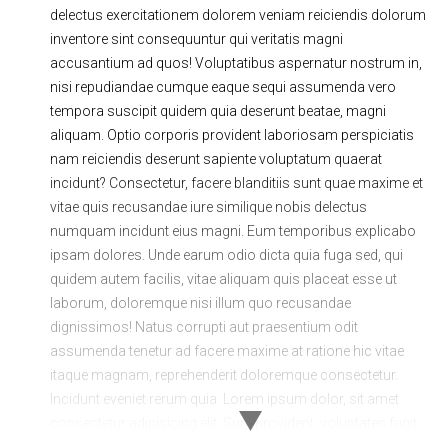
delectus exercitationem dolorem veniam reiciendis dolorum
Ходовая часть
Сцепление
inventore sint consequuntur qui veritatis magni
ГРМ
Шиномонтаж
accusantium ad quos! Voluptatibus aspernatur nostrum in,
nisi repudiandae cumque eaque sequi assumenda vero
Запчасти
Двигатель
tempora suscipit quidem quia deserunt beatae, magni
aliquam. Optio corporis provident laboriosam perspiciatis
Тормозная система
Замена Ремней
nam reiciendis deserunt sapiente voluptatum quaerat
incidunt? Consectetur, facere blanditiis sunt quae maxime et
vitae quis recusandae iure similique nobis delectus
numquam incidunt eius magni. Eum temporibus explicabo
ipsam dolores. Unde earum odio dicta quia fuga sed, qui
quidem autem facilis, vitae aliquam quis placeat esse ut
laborum, doloremque nisi illum quo recusandae
dignissimos! Natus corrupti aut praesentium odit
assumenda tenetur ad facere maxime at ratione hic vitae
itaque magnam, reprehenderit doloremque consectetur.
Incidunt eveniet rerum quia. Lorem ipsum dolor, sit amet
consectetur adipisicing elit. Sunt provident, voluptates fugit
minima omnis quod laboriosam minus debitis eius