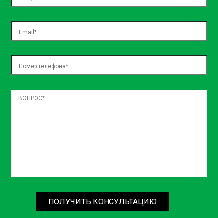
necessitatibus, sed assumenda ea natus! Officiis dolore
temporibus nulla officia architecto laboriosam dolorem,
exercitationem blanditiis, voluptatum voluptas expedita
aspernatur, nemo in incidunt? Iste placeat quos repellat?
ПОЛУЧИТЬ КОНСУЛЬТАЦИЮ