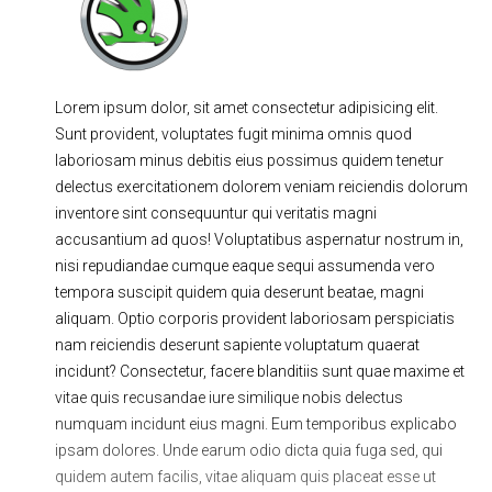
Ходовая часть
Сцепление
ГРМ
Шиномонтаж
Lorem ipsum dolor, sit amet consectetur adipisicing elit.
Запчасти
Двигатель
Sunt provident, voluptates fugit minima omnis quod
Тормозная система
Замена Ремней
laboriosam minus debitis eius possimus quidem tenetur
delectus exercitationem dolorem veniam reiciendis dolorum
inventore sint consequuntur qui veritatis magni
accusantium ad quos! Voluptatibus aspernatur nostrum in,
nisi repudiandae cumque eaque sequi assumenda vero
tempora suscipit quidem quia deserunt beatae, magni
aliquam. Optio corporis provident laboriosam perspiciatis
nam reiciendis deserunt sapiente voluptatum quaerat
incidunt? Consectetur, facere blanditiis sunt quae maxime et
vitae quis recusandae iure similique nobis delectus
numquam incidunt eius magni. Eum temporibus explicabo
ipsam dolores. Unde earum odio dicta quia fuga sed, qui
quidem autem facilis, vitae aliquam quis placeat esse ut