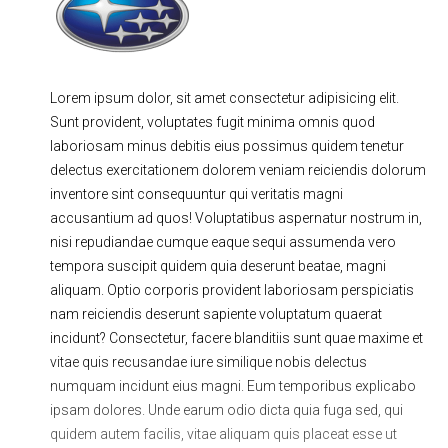
Ходовая часть
Сцепление
ГРМ
Шиномонтаж
Lorem ipsum dolor, sit amet consectetur adipisicing elit.
Запчасти
Двигатель
Sunt provident, voluptates fugit minima omnis quod
Тормозная система
Замена Ремней
laboriosam minus debitis eius possimus quidem tenetur
delectus exercitationem dolorem veniam reiciendis dolorum
inventore sint consequuntur qui veritatis magni
accusantium ad quos! Voluptatibus aspernatur nostrum in,
nisi repudiandae cumque eaque sequi assumenda vero
tempora suscipit quidem quia deserunt beatae, magni
aliquam. Optio corporis provident laboriosam perspiciatis
nam reiciendis deserunt sapiente voluptatum quaerat
incidunt? Consectetur, facere blanditiis sunt quae maxime et
vitae quis recusandae iure similique nobis delectus
numquam incidunt eius magni. Eum temporibus explicabo
ipsam dolores. Unde earum odio dicta quia fuga sed, qui
quidem autem facilis, vitae aliquam quis placeat esse ut