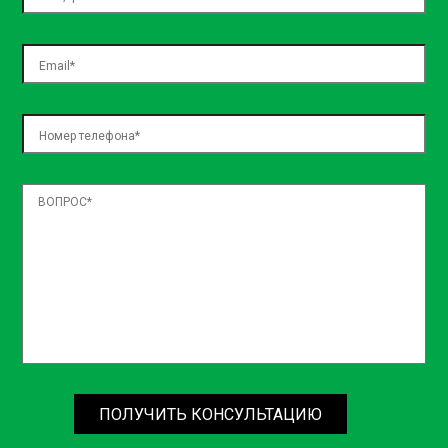
necessitatibus, sed assumenda ea natus! Officiis dolore
temporibus nulla officia architecto laboriosam dolorem,
exercitationem blanditiis, voluptatum voluptas expedita
aspernatur, nemo in incidunt? Iste placeat quos repellat?
ПОЛУЧИТЬ КОНСУЛЬТАЦИЮ