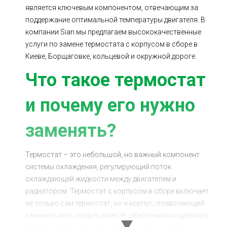
является ключевым компонентом, отвечающим за
Ходовая часть
Сцепление
поддержание оптимальной температуры двигателя. В
ГРМ
Шиномонтаж
компании Sian мы предлагаем высококачественные
услуги по замене термостата с корпусом в сборе в
Запчасти
Двигатель
Киеве, Борщаговке, кольцевой и окружной дороге.
Тормозная система
Замена Ремней
Что такое термостат
и почему его нужно
заменять?
Термостат – это небольшой, но важный компонент
системы охлаждения, регулирующий поток
охлаждающей жидкости между двигателем и
радиатором. Термостат с корпусом в сборе включает
не только сам термостат, но и корпус, позволяющий
заменить весь модуль вместе, обеспечивая надежную