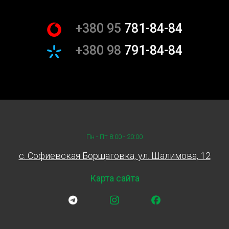
Замена термостата с корпусом
+380 95
781-84-84
в сборе в Киеве: цена и
стоимость
+380 98
791-84-84
Цена на замену термостата с корпусом может
варьироваться в зависимости от модели автомобиля и
сложности работ. В Sian мы предлагаем конкурентные
цены и прозрачную систему расчетов. Стоимость
замены термостата включает в себя все необходимые
процедуры и материалы, что обеспечивает точность и
Пн - Пт 8:00 - 20:00
надежность результатов.
c. Софиевская Борщаговка, ул. Шалимова, 12
Почему выбрать Sian для
замены термостата с корпусом
Карта сайта
в сборе?
Высокая квалификация специалистов: Все наши
механики имеют большой опыт работы и