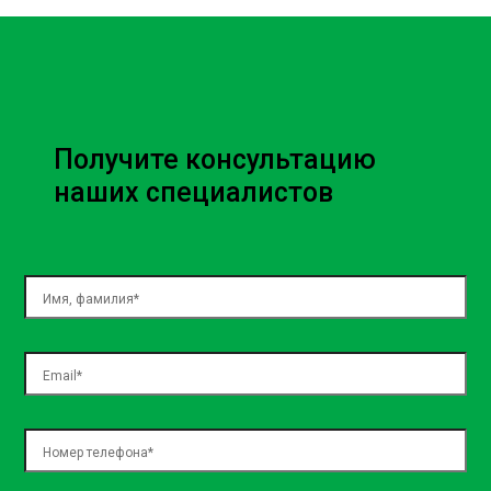
Очистка топливного бака:
Стоимость услуги
Чистка топливного бака цена определяется на основе
типа транспортного средства и сложности работ. Мы
Получите консультацию
всегда предоставляем прозрачную стоимость услуг,
наших специалистов
чтобы наши клиенты могли планировать свои расходы
без ожидаемых сборов.
Почему выбирают Sian?
Клиенты выбирают Sian за высокое качество
обслуживания, профессионализм наших мастеров и
способность использовать инновационные технологии
в решении любых задач. Наша мастерская в Киеве,
Борщаговке, на Окружной и Окружной является
образцом надежности и клиентской благодарности.