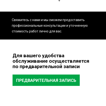
Процесс чистки топливного
бака
Свяжитесь с нами и мы сможем предоставить
профессиональные консультации и уточненную
Диагностика: Первым шагом является тщательная
стоимость работ лично для вас.
диагностика топливной системы для выявления
потенциальных проблем.
Демонтаж бака: Снятие топливного бака производится
с помощью специализированных инструментов, чтобы
обеспечить безопасную и эффективную чистку.
Для вашего удобства
Чистка: Использование современных методов и
обслуживание осуществляется
растворителей для глубокой чистки внутренней
по предварительной записи
поверхности бака, обеспечивая удаление всех
загрязнений.
ПРЕДВАРИТЕЛЬНАЯ ЗАПИСЬ
Проверка и тестирование: После чистки мы производим
детальную проверку бака на герметичность и другие
потенциальные дефекты.
Монтаж: Установка бака назад с гарантией правильной
установки и функциональности.