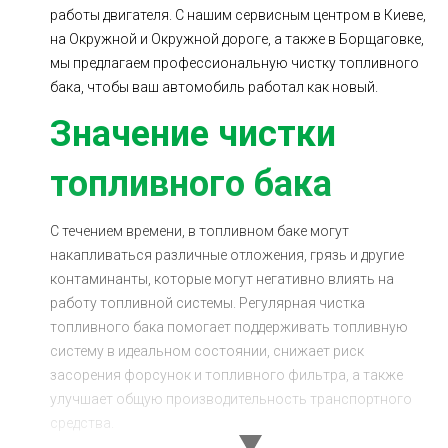
работы двигателя. С нашим сервисным центром в Киеве,
Ходовая часть
Сцепление
на Окружной и Окружной дороге, а также в Борщаговке,
ГРМ
Шиномонтаж
мы предлагаем профессиональную чистку топливного
бака, чтобы ваш автомобиль работал как новый.
Запчасти
Двигатель
Значение чистки
Тормозная система
Замена Ремней
топливного бака
С течением времени, в топливном баке могут
накапливаться различные отложения, грязь и другие
контаминанты, которые могут негативно влиять на
работу топливной системы. Регулярная чистка
топливного бака помогает поддерживать топливную
систему в идеальном состоянии, снижает риск
засорения форсунок и топливного фильтра, а также
улучшает общую производительность транспортного
средства.