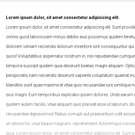
Lorem ipsum dolor, sit amet consectetur adipisicing elit.
Lorem ipsum dolor, sit amet consectetur adipisicing elit. Sunt provid
omnis quod laboriosam minus debitis eius possimus quidem tenetur
dolorem veniam reiciendis dolorum inventore sint consequuntur qui
quos! Voluptatibus aspernatur nostrum in, nisi repudiandae cumqu
tempora suscipit quidem quia deserunt beatae, magni aliquam. Opti
perspiciatis nam reiciendis deserunt sapiente voluptatum quaerat in
blanditiis sunt quae maxime et vitae quis recusandae iure similique
eius magni. Eum temporibus explicabo ipsam dolores. Unde earum od
quidem autem facilis, vitae aliquam quis placeat esse ut laborum, d
recusandae dignissimos! Natus corrupti aut praesentium odit assu
at ratione hic vitae itaque magnam, reprehenderit doloremque consect
quia. Lorem ipsum dolor, sit amet consectetur adipisicing elit. Sunt 