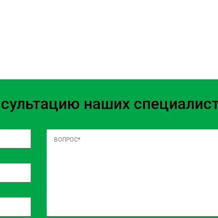
quidem quia deserunt beatae,
m reiciendis deserunt sapiente
e maxime et vitae quis
agni. Eum temporibus explicabo
m facilis, vitae aliquam quis
issimos! Natus corrupti aut
нсультацию наших специалис
c vitae itaque magnam,