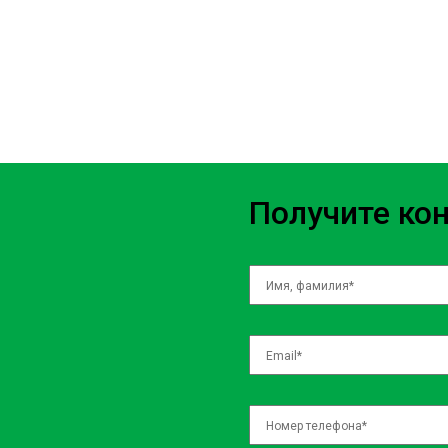
repudiandae cumque eaque sequi assumenda vero tempora suscipit 
magni aliquam. Optio corporis provident laboriosam perspiciatis na
voluptatum quaerat incidunt? Consectetur, facere blanditiis sunt qua
recusandae iure similique nobis delectus numquam incidunt eius m
ipsam dolores. Unde earum odio dicta quia fuga sed, qui quidem aute
placeat esse ut laborum, doloremque nisi illum quo recusandae dign
Получите ко
praesentium odit assumenda tenetur ad facere maxime at ratione hi
reprehenderit doloremque consectetur. Incidunt eveniet rerum quia.