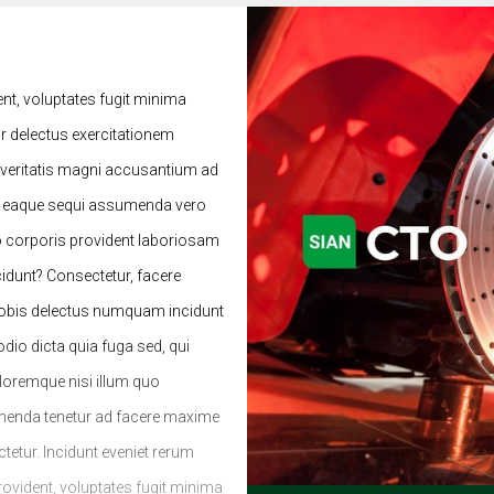
ent, voluptates fugit minima
 delectus exercitationem
 veritatis magni accusantium ad
e eaque sequi assumenda vero
o corporis provident laboriosam
cidunt? Consectetur, facere
 nobis delectus numquam incidunt
io dicta quia fuga sed, qui
oloremque nisi illum quo
menda tenetur ad facere maxime
etur. Incidunt eveniet rerum
provident, voluptates fugit minima