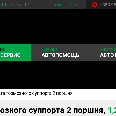
+380 9
. Шалимова, 12
Пн - Пт 8:00 - 20:00
ICE
AUTOHELP
CARS TO 
ОСЕРВИС
АВТОПОМОЩЬ
АВТО 
та тормозного суппорта 2 поршня
 система
Рулевое управления
Акамуляторы
ГРМ
Шиномонтаж
озного суппорта 2 поршня,
1,