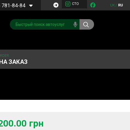
СТО
5
781-84-84
UK
/
RU
ORDER
НА ЗАКАЗ
Обслуживание
Система охлаждения
кондиционера
Запчасти
Двигатель
200.00 грн