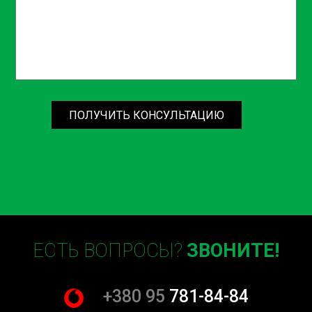
определения состояния троса и других компонентов
ручного тормоза. Это позволяет точно определить
причину неисправности и обеспечить эффективную
замену. Демонтаж старого троса: Следующим этапом
является демонтаж старого, изношенного троса. Наши
механики тщательно снимают трос, не повреждая
другие элементы системы торможения. Подготовка к
ПОЛУЧИТЬ КОНСУЛЬТАЦИЮ
установке: Перед установкой нового троса мы
проводим проверку всех компонентов ручного
тормоза, очищаем их от загрязнений и коррозии. Это
обеспечивает надежное и долговременное
функционирование системы. Установка нового троса:
После подготовки мы устанавливаем новый трос
ручного тормоза. Наши специалисты обеспечивают
правильную установку и настройку троса для его
ЕСТЬ ВОПРОСЫ?
ЗВОНИТЕ!
оптимальной работы. Проверка и тестирование: После
завершения замены мы проводим тщательную проверку
и тестирование системы ручного тормоза. Это
+380 95
781-84-84
включает проверку натяжения троса, эффективности