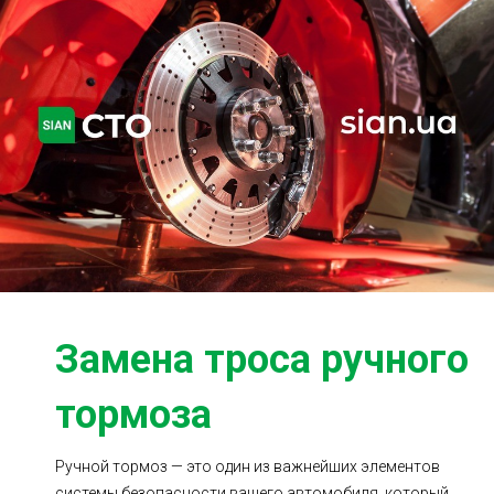
Ходовая часть
Сцепление
ГРМ
Шиномонтаж
Запчасти
Двигатель
Тормозная система
Замена Ремней
Замена троса ручного
тормоза
Ручной тормоз — это один из важнейших элементов
системы безопасности вашего автомобиля, который