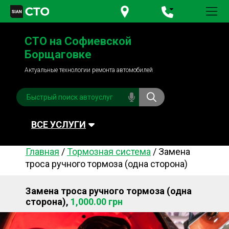
+380 95
781-84-84
СТО на Софиевской
+380 98
791-84-84
Борщаговке
Актуальные технологии ремонта автомобилей
ВСЕ УСЛУГИ
Главная
/
Тормозная система
/
Замена
Автомойка
Плановое ТО
троса ручного тормоза (одна сторона)
Топливная система
Рулевое управления
Замена троса ручного тормоза (одна
Акамуляторы
Обслуживание
сторона),
1,000.00 грн
кондиционера
Система охлаждения
Диагностика