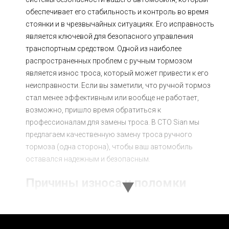
обеспечивает его стабильность и контроль во время
стоянки и в чрезвычайных ситуациях. Его исправность
является ключевой для безопасного управления
транспортным средством. Одной из наиболее
распространенных проблем с ручным тормозом
является износ троса, который может привести к его
неисправности. Если вы заметили, что ручной тормоз
стал менее эффективным или вообще не работает,
возможно, пришло время обратиться к
профессионалам для замены троса. В СТО Sian мы
предлагаем качественную замену троса ручного
тормоза (одна сторона), чтобы ваш автомобиль
оставался надежным и безопасным.
Причины износа и поломки
троса ручного тормоза
Трос ручного тормоза подвергается значительной