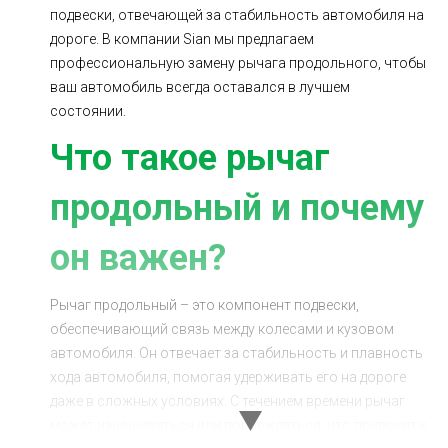
подвески, отвечающей за стабильность автомобиля на
Ходовая часть
Сцепление
дороге. В компании Sian мы предлагаем
ГРМ
Шиномонтаж
профессиональную замену рычага продольного, чтобы
ваш автомобиль всегда оставался в лучшем
Запчасти
Двигатель
состоянии.
Тормозная система
Замена Ремней
Что такое рычаг
продольный и почему
он важен?
Рычаг продольный – это компонент подвески,
обеспечивающий связь между колесами и кузовом
автомобиля. Он отвечает за стабильность и плавность
хода автомобиля, помогая удерживать его на дороге
даже в сложных условиях. С течением времени рычаг
может изнашиваться или повреждаться, что приводит к