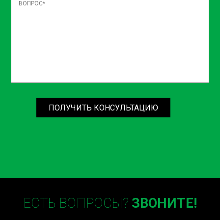
норм и рекомендаций производителя.
Проверка: Тестирование нового рычага в работе, чтобы
убедиться в его правильной работе.
Стоимость замены рычага
продольного
Цена на смену рычага продольного может
варьироваться в зависимости от модели автомобиля и
ПОЛУЧИТЬ КОНСУЛЬТАЦИЮ
сложности работ. В Sian мы предлагаем
конкурентоспособные цены и высокое качество услуг.
Мы всегда готовы предоставить подробную
консультацию и помочь с выбором оптимального
решения для вашего автомобиля.
Замена рычага продольного в
Киеве, на Окружной
ЕСТЬ ВОПРОСЫ?
ЗВОНИТЕ!
Мы рады приветствовать вас в наших сервисных