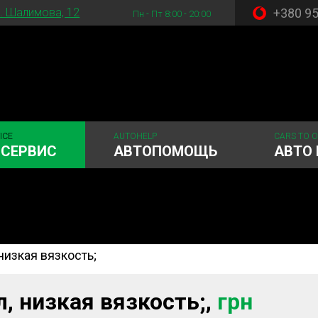
+380 9
. Шалимова, 12
Пн - Пт 8:00 - 20:00
ICE
AUTOHELP
CARS TO 
ОСЕРВИС
АВТОПОМОЩЬ
АВТО 
низкая вязкость;
 система
Рулевое управления
Акамуляторы
ГРМ
Шиномонтаж
л, низкая вязкость;,
грн