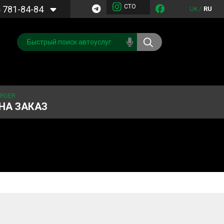
СТО
5
781-84-84
UK
/
RU
ORDER
НА ЗАКАЗ
Обслуживание
Система охлаждения
кондиционера
Запчасти
Двигатель