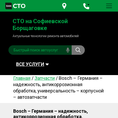
+380 95
781-84-84
СТО на Софиевской
+380 98
791-84-84
Борщаговке
Актуальные технологии ремонта автомобилей
ВСЕ УСЛУГИ
Главная
/
Запчасти
/
Bosch – Германия –
Автомойка
Плановое ТО
надежность, антикоррозионная
обработка, универсальность – корпусной
Топливная система
Рулевое управления
– автозапчасти
Акамуляторы
Обслуживание
кондиционера
Bosch – Германия – надежность,
Система охлаждения
Диагностика
антикоррозионная обработка,