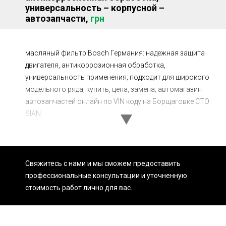
универсальность – корпусной –
Ходовая часть
Сцепление
автозапчасти,
грн
ГРМ
Шиномонтаж
Запчасти
Двигатель
масляный фильтр Bosch Германия: надежная защита
двигателя, антикоррозионная обработка,
Тормозная система
Замена Ремней
универсальность применения; подходит для широкого
модельного ряда; купить, цена, замена; автомагазин
автозапчастей онлайн по VIN коду на Борщаговке СТО
SIAN.
Свяжитесь с нами и мы сможем предоставить
профессиональные консультации и уточненную
стоимость работ лично для вас.