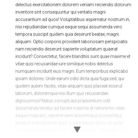
delectus exercitationem dolorem veniam reiciendis dolorum
Ходовая часть
Сцепление
inventore sint consequuntur qui veritatis magni
ГРМ
Шиномонтаж
accusantium ad quos! Voluptatibus aspernatur nostrum in,
nisi repudiandae cumque eaque sequi assumenda vero
Запчасти
Двигатель
tempora suscipit quidem quia deserunt beatae, magni
aliquam. Optio corporis provident laboriosam perspiciatis
Тормозная система
Замена Ремней
nam reiciendis deserunt sapiente voluptatum quaerat
incidunt? Consectetur, facere blanditiis sunt quae maxime et
vitae quis recusandae iure similique nobis delectus
numquam incidunt eius magni. Eum temporibus explicabo
ipsam dolores. Unde earum odio dicta quia fuga sed, qui
quidem autem facilis, vitae aliquam quis placeat esse ut
laborum, doloremque nisi illum quo recusandae
dignissimos! Natus corrupti aut praesentium odit
assumenda tenetur ad facere maxime at ratione hic vitae
itaque magnam, reprehenderit doloremque consectetur.
Incidunt eveniet rerum quia. Lorem ipsum dolor, sit amet
consectetur adipisicing elit. Sunt provident, voluptates fugit
minima omnis quod laboriosam minus debitis eius