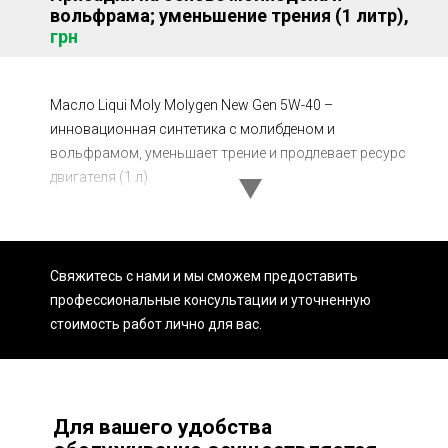
вольфрама; уменьшение трения (1 литр),
Ходовая часть
Сцепление
грн
ГРМ
Шиномонтаж
Запчасти
Двигатель
Масло Liqui Moly Molygen New Gen 5W-40 –
инновационная синтетика с молибденом и
Тормозная система
Замена Ремней
вольфрамом, уменьшает трение и продлевает ресурс
двигателя (1 л).
Свяжитесь с нами и мы сможем предоставить
профессиональные консультации и уточненную
стоимость работ лично для вас.
Для вашего удобства