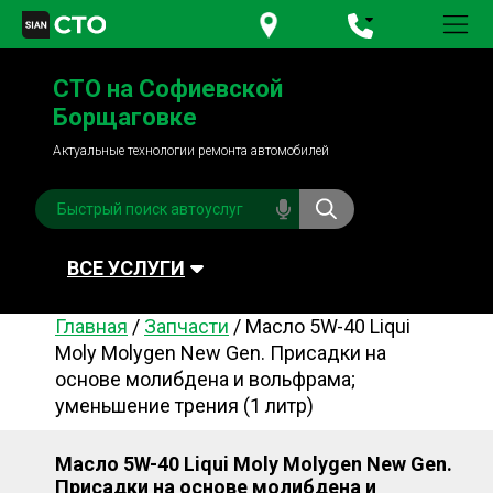
+380 95
781-84-84
СТО на Софиевской
+380 98
791-84-84
Борщаговке
Актуальные технологии ремонта автомобилей
ВСЕ УСЛУГИ
Главная
/
Запчасти
/
Масло 5W-40 Liqui
Автомойка
Плановое ТО
Moly Molygen New Gen. Присадки на
основе молибдена и вольфрама;
Топливная система
Рулевое управления
уменьшение трения (1 литр)
Акамуляторы
Обслуживание
кондиционера
Масло 5W-40 Liqui Moly Molygen New Gen.
Система охлаждения
Диагностика
Присадки на основе молибдена и