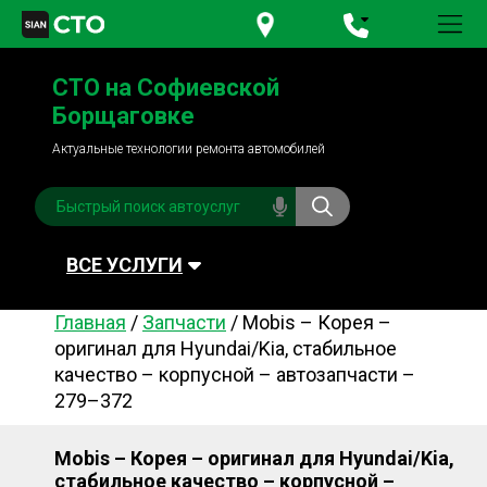
+380 95
781-84-84
СТО на Софиевской
+380 98
791-84-84
Борщаговке
Актуальные технологии ремонта автомобилей
ВСЕ УСЛУГИ
Главная
/
Запчасти
/
Mobis – Корея –
Автомойка
Плановое ТО
оригинал для Hyundai/Kia, стабильное
качество – корпусной – автозапчасти –
Топливная система
Рулевое управления
279–372
Акамуляторы
Обслуживание
кондиционера
Mobis – Корея – оригинал для Hyundai/Kia,
Система охлаждения
Диагностика
стабильное качество – корпусной –