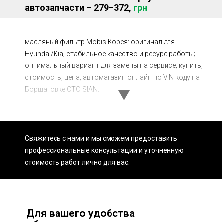
автозапчасти – 279–372,
грн
Ходовая часть
Сцепление
ГРМ
Шиномонтаж
масляный фильтр Mobis Корея: оригинал для
Запчасти
Двигатель
Hyundai/Kia, стабильное качество и ресурс работы;
оптимальный вариант для замены на сервисе; купить,
Тормозная система
Замена Ремней
стоимость, цена; автомагазин онлайн по VIN коду на
Борщаговке СТО SIAN.
Свяжитесь с нами и мы сможем предоставить
профессиональные консультации и уточненную
стоимость работ лично для вас.
Для вашего удобства