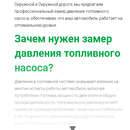
Окружной и Окружной дороге, мы предлагаем
Ходовая часть
Сцепление
профессиональный замер давления топливного
ГРМ
Шиномонтаж
насоса, обеспечивая, что ваш автомобиль работает на
оптимальном уровне.
Запчасти
Двигатель
Зачем нужен замер
Тормозная система
Замена Ремней
давления топливного
насоса?
Давление в топливной системе оказывает влияние на
многие аспекты работы автомобиля, включая
потребление топлива, мощность двигателя и общую
производительность. Неправильное давление может
привести к разным проблемам, таким как нестабильная
работа двигателя, увеличение расхода топлива или
даже более серьезные поломки.