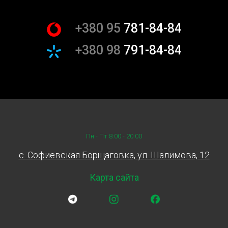
каждой поездке.
+380 95
781-84-84
Инновационные методы
диагностики
+380 98
791-84-84
Мы используем передовые технологии для измерения
давления топливного насоса, что позволяет нам
предоставлять услуги высокой точности. Наши методы
проверены временем и подтверждены
многочисленными отзывами наших клиентов из Киева и
не только. Вы всегда можете положиться на
Пн - Пт 8:00 - 20:00
профессионализм и инновационный подход в каждом
аспекте нашей работы.
c. Софиевская Борщаговка, ул. Шалимова, 12
Гарантия удовлетворения
Карта сайта
Наше СТО уверено в качестве наших услуг, поэтому мы
предоставляем гарантию на замер давления
топливного насоса. Если вы не удовлетворены
результатами, наша команда сделает все возможное,