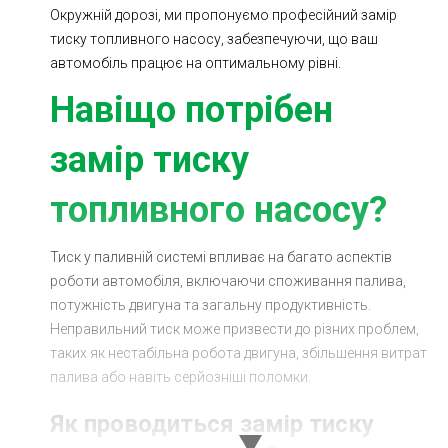
Окружній дорозі, ми пропонуємо професійний замір
Ходова частина
Зчеплення
тиску топливного насосу, забезпечуючи, що ваш
ГРМ
Шиномонтаж
автомобіль працює на оптимальному рівні.
Навіщо потрібен
Запчастини
Двигун
Гальмівна система
Заміна Ременей
замір тиску
топливного насосу?
Тиск у паливній системі впливає на багато аспектів
роботи автомобіля, включаючи споживання палива,
потужність двигуна та загальну продуктивність.
Неправильний тиск може призвести до різних проблем,
таких як нестабільна робота двигуна, збільшення витрат
палива або навіть серйозніші поломки.
Як проводиться замір тиску