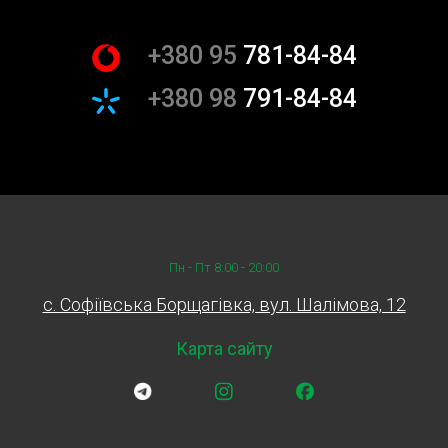
розраховувати на професіоналізм та інноваційний підхід
в кожному аспекті нашої роботи.
+380 95
781-84-84
Гарантія задоволення
+380 98
791-84-84
Наше СТО впевнене в якості наших послуг, тому
надаємо гарантію на замір тиску топливного насосу.
Якщо ви не задоволені результатами, наша команда
зробить все можливе, щоб виправити ситуацію та
забезпечити ваше повне задоволення. Наша мета — не
просто виконати послугу, а забезпечити, що ви
відчуваєте себе цінним та поважним клієнтом.
Пн - Пт 8:00 - 20:00
Підтримка після обслуговування
c. Софіївська Борщагівка, вул. Шалімова, 12
У Sian, ми розуміємо, що відмінне обслуговування не
Карта сайту
закінчується на виїзді з сервісу. Наша команда
продовжує підтримувати клієнтів навіть після
проведення заміру тиску топливного насосу. Ми
пропонуємо безкоштовні консультації та поради щодо
подальшого догляду за паливною системою, щоб