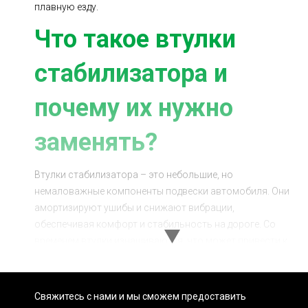
плавную езду.
Что такое втулки
стабилизатора и
почему их нужно
заменять?
Втулки стабилизатора – это небольшие, но
немаловажные компоненты подвески автомобиля. Они
амортизируют ушибы и снижают вибрации,
обеспечивая комфорт и стабильность на дороге. Со
временем втулки изнашиваются, что может привести к
появлению неприятных звуков, снижению
управляемости автомобиля и увеличению износа
других компонентов подвески. Поэтому своевременная
Свяжитесь с нами и мы сможем предоставить
замена втулок стабилизатора со снятием подрамника