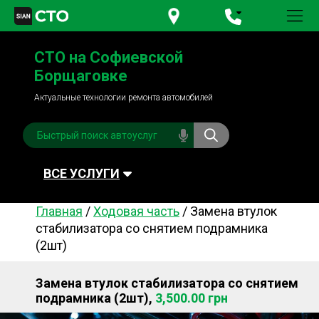
+380 95
781-84-84
СТО на Софиевской
+380 98
791-84-84
Борщаговке
Актуальные технологии ремонта автомобилей
ВСЕ УСЛУГИ
Главная
/
Ходовая часть
/
Замена втулок
Автомойка
Плановое ТО
стабилизатора со снятием подрамника
(2шт)
Топливная система
Рулевое управления
Акамуляторы
Обслуживание
Замена втулок стабилизатора со снятием
кондиционера
подрамника (2шт),
3,500.00 грн
Система охлаждения
Диагностика