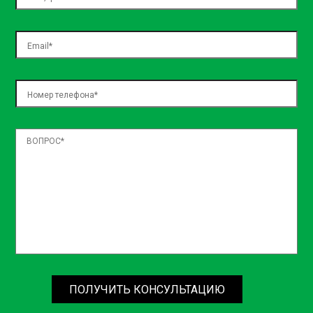
necessitatibus, sed assumenda ea natus! Officiis dolore
temporibus nulla officia architecto laboriosam dolorem,
exercitationem blanditiis, voluptatum voluptas expedita
aspernatur, nemo in incidunt? Iste placeat quos repellat?
ПОЛУЧИТЬ КОНСУЛЬТАЦИЮ