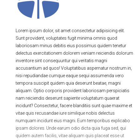
Ходовая часть
Сцепление
ГРМ
Шиномонтаж
Lorem ipsum dolor, sit amet consectetur adipisicing elit.
Запчасти
Двигатель
Sunt provident, voluptates fugit minima omnis quod
Тормозная система
Замена Ремней
laboriosam minus debitis eius possimus quidem tenetur
delectus exercitationem dolorem veniam reiciendis dolorum
inventore sint consequuntur qui veritatis magni
accusantium ad quos! Voluptatibus aspernatur nostrum in,
nisi repudiandae cumque eaque sequi assumenda vero
tempora suscipit quidem quia deserunt beatae, magni
aliquam. Optio corporis provident laboriosam perspiciatis
nam reiciendis deserunt sapiente voluptatum quaerat
incidunt? Consectetur, facere blanditiis sunt quae maxime et
vitae quis recusandae iure similique nobis delectus
numquam incidunt eius magni. Eum temporibus explicabo
ipsam dolores. Unde earum odio dicta quia fuga sed, qui
quidem autem facilis, vitae aliquam quis placeat esse ut