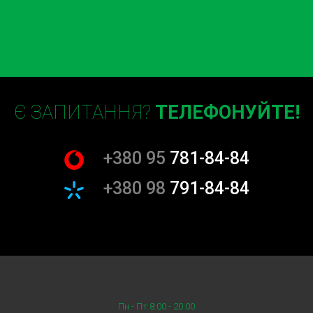
Встановлення та ремонт
електроніки
Кожна з цих послуг виконується з максимальною
уважністю та професіоналізмом. Ми розуміємо,
наскільки важливо мати надійний автомобіль, тому
робимо все можливе, щоб ваш Tata працював
Є ЗАПИТАННЯ?
ТЕЛЕФОНУЙТЕ!
бездоганно.
Гарантія якості та безпеки
+380 95
781-84-84
На СТО Tata Борщагівка ми використовуємо тільки
+380 98
791-84-84
оригінальні запчастини та матеріали, що гарантує
довговічність та надійність виконаних робіт. Ми
надаємо гарантії на всі виконані роботи, щоб ви могли
бути впевнені в якості нашого сервісу. vЗручність
запису та швидкість обслуговування Ми розуміємо,
наскільки важливо для наших клієнтів мати можливість
швидко і зручно записатися на обслуговування. Тому на
Пн - Пт 8:00 - 20:00