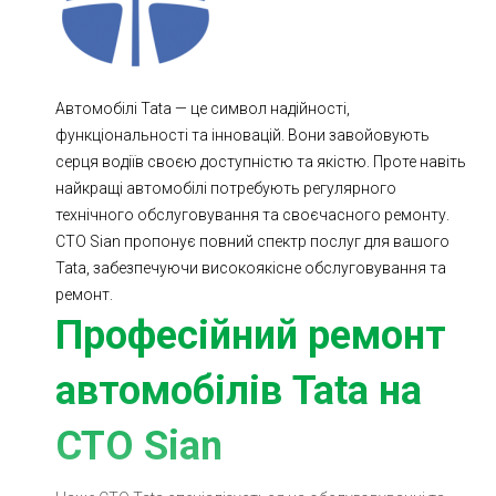
Ходова частина
Зчеплення
ГРМ
Шиномонтаж
Автомобілі Tata — це символ надійності,
Запчастини
Двигун
функціональності та інновацій. Вони завойовують
Гальмівна система
Заміна Ременей
серця водіїв своєю доступністю та якістю. Проте навіть
найкращі автомобілі потребують регулярного
технічного обслуговування та своєчасного ремонту.
СТО Sian пропонує повний спектр послуг для вашого
Tata, забезпечуючи високоякісне обслуговування та
ремонт.
Професійний ремонт
автомобілів Tata на
СТО Sian