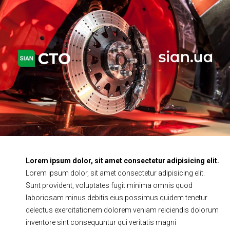
Ходовая часть
Сцепление
ГРМ
Шиномонтаж
Запчасти
Двигатель
Тормозная система
Замена Ремней
Lorem ipsum dolor, sit amet consectetur adipisicing elit.
Lorem ipsum dolor, sit amet consectetur adipisicing elit.
Sunt provident, voluptates fugit minima omnis quod
laboriosam minus debitis eius possimus quidem tenetur
delectus exercitationem dolorem veniam reiciendis dolorum
inventore sint consequuntur qui veritatis magni