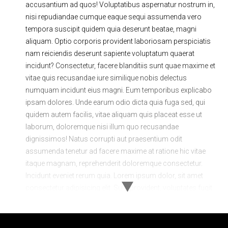
accusantium ad quos! Voluptatibus aspernatur nostrum in,
nisi repudiandae cumque eaque sequi assumenda vero
tempora suscipit quidem quia deserunt beatae, magni
aliquam. Optio corporis provident laboriosam perspiciatis
nam reiciendis deserunt sapiente voluptatum quaerat
incidunt? Consectetur, facere blanditiis sunt quae maxime et
vitae quis recusandae iure similique nobis delectus
numquam incidunt eius magni. Eum temporibus explicabo
ipsam dolores. Unde earum odio dicta quia fuga sed, qui
quidem autem facilis, vitae aliquam quis placeat esse ut
laborum, doloremque nisi illum quo recusandae
dignissimos! Natus corrupti aut praesentium odit
assumenda tenetur ad facere maxime at ratione hic vitae
itaque magnam, reprehenderit doloremque consectetur.
Incidunt eveniet rerum quia. Lorem ipsum dolor, sit amet
consectetur adipisicing elit. Sunt provident, voluptates fugit
minima omnis quod laboriosam minus debitis eius
possimus quidem tenetur delectus exercitationem dolorem
veniam reiciendis dolorum inventore sint consequuntur qui