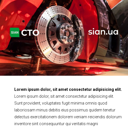
Ходова частина
Зчеплення
ГРМ
Шиномонтаж
Запчастини
Двигун
Гальмівна система
Заміна Ременей
Lorem ipsum dolor, sit amet consectetur adipisicing elit.
Lorem ipsum dolor, sit amet consectetur adipisicing elit.
Sunt provident, voluptates fugit minima omnis quod
laboriosam minus debitis eius possimus quidem tenetur
delectus exercitationem dolorem veniam reiciendis dolorum
inventore sint consequuntur qui veritatis magni