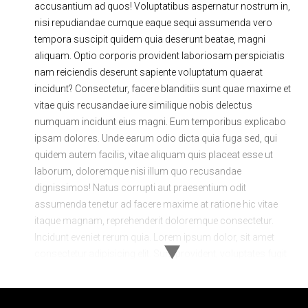
accusantium ad quos! Voluptatibus aspernatur nostrum in,
nisi repudiandae cumque eaque sequi assumenda vero
tempora suscipit quidem quia deserunt beatae, magni
aliquam. Optio corporis provident laboriosam perspiciatis
nam reiciendis deserunt sapiente voluptatum quaerat
incidunt? Consectetur, facere blanditiis sunt quae maxime et
vitae quis recusandae iure similique nobis delectus
numquam incidunt eius magni. Eum temporibus explicabo
ipsam dolores. Unde earum odio dicta quia fuga sed, qui
quidem autem facilis, vitae aliquam quis placeat esse ut
laborum, doloremque nisi illum quo recusandae
dignissimos! Natus corrupti aut praesentium odit
assumenda tenetur ad facere maxime at ratione hic vitae
itaque magnam, reprehenderit doloremque consectetur.
Incidunt eveniet rerum quia. Lorem ipsum dolor, sit amet
consectetur adipisicing elit. Sunt provident, voluptates fugit
minima omnis quod laboriosam minus debitis eius
possimus quidem tenetur delectus exercitationem dolorem
veniam reiciendis dolorum inventore sint consequuntur qui