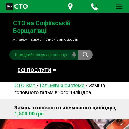
+380 95
781-84-84
СТО на Софіївській
+380 98
791-84-84
Борщагівці
Актуальні технології ремонту автомобілів
ВСІ ПОСЛУГИ
СТО Sian
/
Гальмівна система
/
Заміна
Автомийка
Планове ТО
головного гальмівного циліндра
Паливна система
Рульове керування
Заміна головного гальмівного циліндра,
Акумулятори
Обслуговування
1,500.00 грн
кондиціонера
Система охолодження
Діагностика