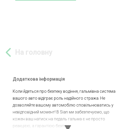
На головну
Додаткова інформація
Коли йдеться про безпеку водіння, гальмівна система
вашого авто відіграє роль надійного стража. Не
дозволяйте вашому автомобілю сповільнюватись у
невідповідний момент! В Sian ми забезпечуємо, що
кожен ваш натиск на педаль гальма є не просто
реакцією, а гарантією безпеки.