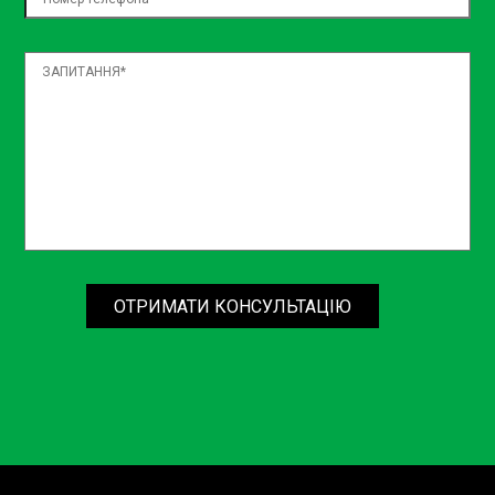
гальма до колодок і шківів.
Електронні компоненти гальм, які покращують
точність та ефективність системи.
Діагностика гальмівної
системи: ваш перший крок до
безпеки
Не чекайте, поки ваші гальма "кричатимуть" про
допомогу. Діагностика гальмівної системи авто є
критично важливою процедурою, яка дозволяє
ОТРИМАТИ КОНСУЛЬТАЦІЮ
виявити потенційні проблеми до того, як вони
стануть реальною загрозою для вашої безпеки.
Вона
включає:
Перевірку стану гальмівних дисків і колодок на
предмет зносу.
Тестування рівня та стану гальмівної рідини,
щоб забезпечити її відповідність стандартам
безпеки.