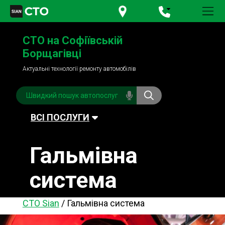
+380 95
781-84-84
СТО на Софіївській
+380 98
791-84-84
Борщагівці
Актуальні технології ремонту автомобілів
ВСІ ПОСЛУГИ
Гальмівна
Автомийка
Планове ТО
система
Паливна система
Рульове керування
Акумулятори
Обслуговування
СТО Sian
/
Гальмівна система
кондиціонера
Система охолодження
Діагностика