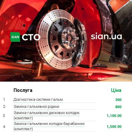
Ходова частина
Зчеплення
ГРМ
Шиномонтаж
Запчастини
Двигун
Гальмівна система
Заміна Ременей
Ціна
Послуга
Діагностика системи гальм
1
300
Заміна гальмівної рідини
2
800
Заміна гальмівних дискових колодок
3
1,100.00
(комплект)
Заміна гальмівних колодок барабанних
4
1,500.00
(комплект)