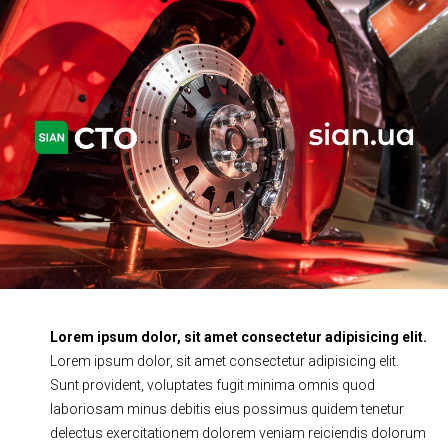
Ходовая часть
Сцепление
ГРМ
Шиномонтаж
Запчасти
Двигатель
Тормозная система
Замена Ремней
Lorem ipsum dolor, sit amet consectetur adipisicing elit.
Lorem ipsum dolor, sit amet consectetur adipisicing elit.
Sunt provident, voluptates fugit minima omnis quod
laboriosam minus debitis eius possimus quidem tenetur
delectus exercitationem dolorem veniam reiciendis dolorum