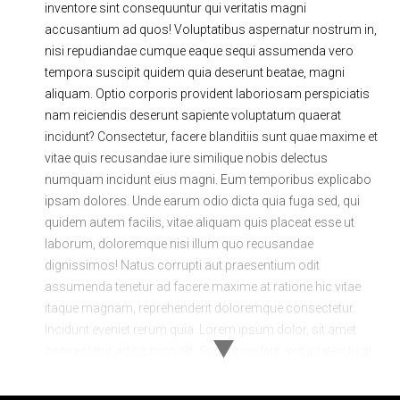
inventore sint consequuntur qui veritatis magni
accusantium ad quos! Voluptatibus aspernatur nostrum in,
nisi repudiandae cumque eaque sequi assumenda vero
tempora suscipit quidem quia deserunt beatae, magni
aliquam. Optio corporis provident laboriosam perspiciatis
nam reiciendis deserunt sapiente voluptatum quaerat
incidunt? Consectetur, facere blanditiis sunt quae maxime et
vitae quis recusandae iure similique nobis delectus
numquam incidunt eius magni. Eum temporibus explicabo
ipsam dolores. Unde earum odio dicta quia fuga sed, qui
quidem autem facilis, vitae aliquam quis placeat esse ut
laborum, doloremque nisi illum quo recusandae
dignissimos! Natus corrupti aut praesentium odit
assumenda tenetur ad facere maxime at ratione hic vitae
itaque magnam, reprehenderit doloremque consectetur.
Incidunt eveniet rerum quia. Lorem ipsum dolor, sit amet
consectetur adipisicing elit. Sunt provident, voluptates fugit
minima omnis quod laboriosam minus debitis eius
possimus quidem tenetur delectus exercitationem dolorem