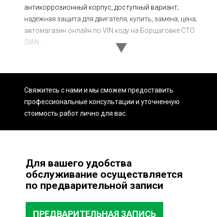
антикоррозионный корпус, доступный вариант;
Ходовая часть
Сцепление
надежная защита для двигателя; купить, замена, цена;
ГРМ
Шиномонтаж
автомагазин онлайн по VIN коду на Борщаговке СТО
SIAN.
Запчасти
Двигатель
Тормозная система
Замена Ремней
Свяжитесь с нами и мы сможем предоставить
профессиональные консультации и уточненную
стоимость работ лично для вас.
Для вашего удобства
обслуживание осуществляется
по предварительной записи
ПРЕДВАРИТЕЛЬНАЯ ЗАПИСЬ