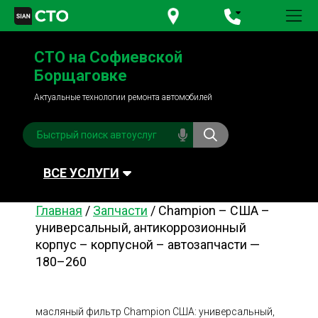
+380 95
781-84-84
СТО на Софиевской
+380 98
791-84-84
Борщаговке
Актуальные технологии ремонта автомобилей
ВСЕ УСЛУГИ
Главная
/
Запчасти
/
Champion – США –
Автомойка
Плановое ТО
универсальный, антикоррозионный
корпус – корпусной – автозапчасти —
Топливная система
Рулевое управления
180–260
Акамуляторы
Обслуживание
кондиционера
Система охлаждения
Диагностика
масляный фильтр Champion США: универсальный,