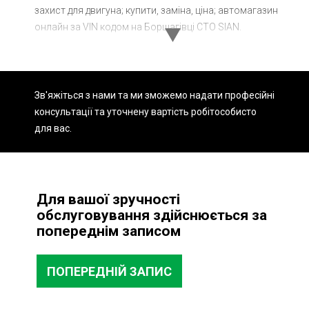
захист для двигуна; купити, заміна, ціна; автомагазин
Ходова частина
Зчеплення
онлайн за VIN кодом на Борщагівці СТО SIAN.
ГРМ
Шиномонтаж
Запчастини
Двигун
Зв'яжіться з нами та ми зможемо надати професійні
Гальмівна система
Заміна Ременей
консультації та уточнену вартість робіт
особисто
для вас.
Для вашої зручності
обслуговування здійснюється за
попереднім записом
ПОПЕРЕДНІЙ ЗАПИС