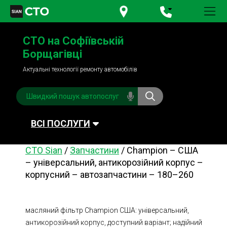
+380 95
781-84-84
СТО на Софіївській
+380 98
791-84-84
Борщагівці
Актуальні технології ремонту автомобілів
ВСІ ПОСЛУГИ
СТО Sian
/
Запчастини
/
Champion – США
Автомийка
Планове ТО
– універсальний, антикорозійний корпус –
корпусний – автозапчастини – 180–260
Паливна система
Рульове керування
Акумулятори
Обслуговування
кондиціонера
масляний фільтр Champion США: універсальний,
Система охолодження
Діагностика
антикорозійний корпус, доступний варіант; надійний