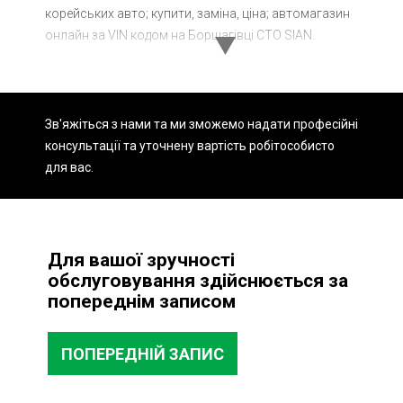
корейських авто; купити, заміна, ціна; автомагазин
Ходова частина
Зчеплення
онлайн за VIN кодом на Борщагівці СТО SIAN.
ГРМ
Шиномонтаж
Запчастини
Двигун
Зв'яжіться з нами та ми зможемо надати професійні
Гальмівна система
Заміна Ременей
консультації та уточнену вартість робіт
особисто
для вас.
Для вашої зручності
обслуговування здійснюється за
попереднім записом
ПОПЕРЕДНІЙ ЗАПИС