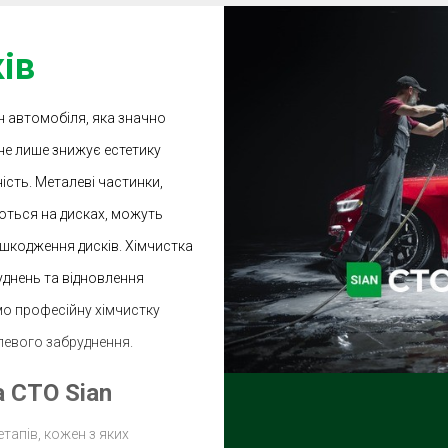
ів
н автомобіля, яка значно
 не лише знижує естетику
ість. Металеві частинки,
уються на дисках, можуть
ошкодження дисків. Хімчистка
уднень та відновлення
мо професійну хімчистку
левого забруднення.
а СТО Sian
тапів, кожен з яких