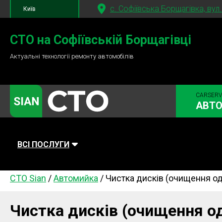
c. Софіївська Борщагівка, вул
Київ
+380 95
781-84-84
СТО на Софіївській Борщагівці
Актуальні технології ремонту автомобілів
+380 98
791-84-84
CARSERV
АВТО
ВСІ ПОСЛУГИ
СТО Sian
/
Автомийка
/
Чистка дисків (очищення од
Автомийка
Планове ТО
Паливна си
Діагностика
Ходова частина
Зчеплення
Чистка дисків (очищення о
Гальмівна система
Заміна Ременей