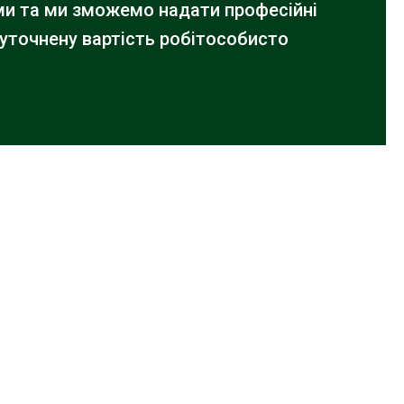
ами та ми зможемо надати професійні
 уточнену вартість робіт
особисто