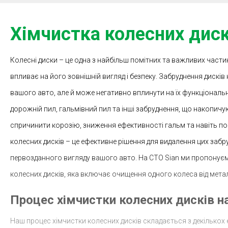
Хімчистка колесних диск
Колесні диски – це одна з найбільш помітних та важливих части
впливає на його зовнішній вигляд і безпеку. Забруднення дисків
вашого авто, але й може негативно вплинути на їх функціональн
дорожній пил, гальмівний пил та інші забруднення, що накопич
спричинити корозію, зниження ефективності гальм та навіть п
колесних дисків – це ефективне рішення для видалення цих забр
первозданного вигляду вашого авто. На СТО Sian ми пропонує
колесних дисків, яка включає очищення одного колеса від мета
Процес хімчистки колесних дисків н
Наш процес хімчистки колесних дисків складається з декількох е