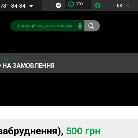
СТО
781-84-84
UK
/
RU
 ORDER
О НА ЗАМОВЛЕННЯ
Обслуговування
Система охолодження
кондиціонера
Запчастини
Двигун
забруднення),
500 грн