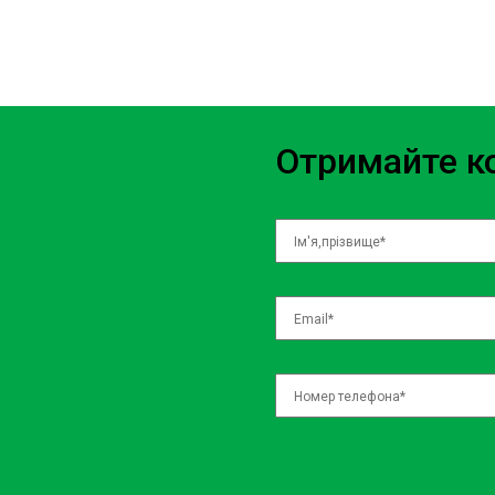
дисках певний час, щоб дати можливість активним компонента
забруднення.
Ручне очищення
Після того, як очищувальний засіб зробив свою роботу, ми пе
Отримайте ко
колесних дисків. Використовуючи спеціальні щітки та інструме
залишки забруднень з усіх ділянок дисків. Особливу увагу при
та деталям, де часто накопичується найбільше бруду. Ручне оч
максимальної чистоти та повернути дискам їх первозданний виг
Полоскання та сушка
Після ручного очищення ми ретельно промиваємо колесні диск
очищувального засобу та забруднень. Потім диски ретельно в
появи водяних плям та забезпечити ідеальну чистоту. Сушка та