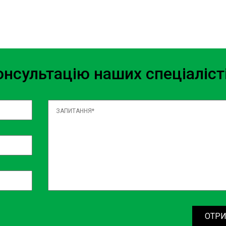
м ефективно розчинити
реходимо до ручного очищення
нсультацію наших спеціаліст
нти, ми ретельно видаляємо
діляємо важкодоступним місцям
ищення дозволяє досягти
ляд.
и, щоб видалити залишки
исушуються, щоб уникнути
кож допомагає запобігти
ОТРИ