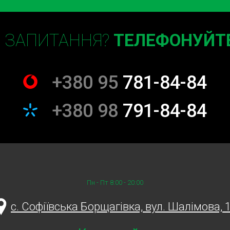
на СТО Sian
Є ЗАПИТАННЯ?
ТЕЛЕФОНУЙТЕ
процедуру необхідною для
 вашого автомобіля. Чисті та
+380 95
781-84-84
кціональність та продовжити
+380 98
791-84-84
ьмівного пилу та інших
ють кращу роботу гальмівної
аших пасажирів.
Пн - Пт 8:00 - 20:00
c. Софіївська Борщагівка, вул. Шалімова, 
и для хімчистки колесних