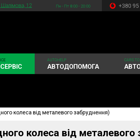
+380 95
. Шалімова, 12
Пн - Пт 8:00 - 20:00
ICE
AUTOHELP
CARS TO
СЕРВІС
АВТОДОПОМОГА
АВТ
ного колеса від металевого забруднення)
стема
Рульове керування
Акумулятори
ГРМ
Шиномонтаж
дного колеса від металевого 