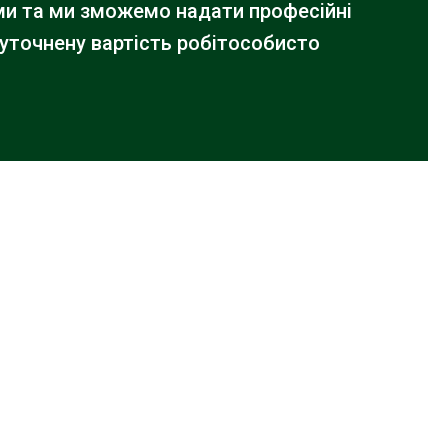
ами та ми зможемо надати професійні
 уточнену вартість робіт
особисто