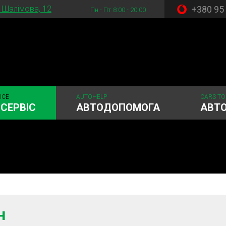
+380 95
. Шалімова, 12
Пн - Пт 8:00 - 20:00
ICE
AUTOHELP
CARS TO
СЕРВІС
АВТОДОПОМОГА
АВТ
стема
Рульове керування
Акумулятори
ГРМ
Шиномонтаж
н