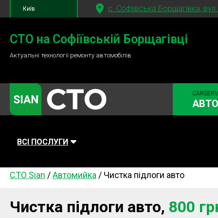
c. Софіївська Борщагівка, вул
Київ
+380 95
781-84-84
СТО на Софіївській Борщагівці
Актуальні технології ремонту автомобілів
+380 98
791-84-84
CARSERV
АВТО
ВСІ ПОСЛУГИ
СТО Sian
/
Автомийка
/
Чистка підлоги авто
Автомийка
Планове ТО
Паливна си
Діагностика
Ходова частина
Зчеплення
Чистка підлоги авто,
800 гр
Гальмівна система
Заміна Ременей