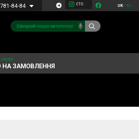
СТО
781-84-84
UK
/
RU
 ORDER
О НА ЗАМОВЛЕННЯ
Обслуговування
Система охолодження
кондиціонера
Запчастини
Двигун