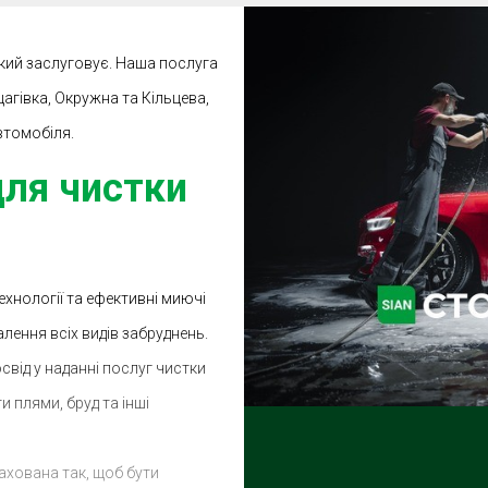
який заслуговує. Наша послуга
щагівка, Окружна та Кільцева,
втомобіля.
для чистки
хнології та ефективні миючі
лення всіх видів забруднень.
свід у наданні послуг чистки
 плями, бруд та інші
рахована так, щоб бути