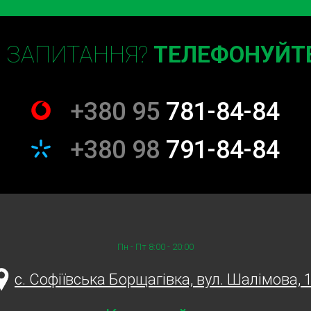
гляд та якість оздоблювальних
Є ЗАПИТАННЯ?
ТЕЛЕФОНУЙТЕ
тка підлоги салону авто
+380 95
781-84-84
вати свої витрати без будь-
+380 98
791-84-84
й впливає на загальний
ну авто не просто видаляють
довго.
Пн - Пт 8:00 - 20:00
c. Софіївська Борщагівка, вул. Шалімова, 
ють найвищим стандартам
ивні, але й безпечні для