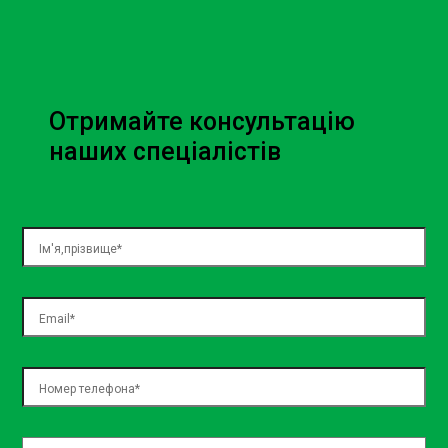
в очах потенційних покупців.
Забезпечення довговічності
вашого автомобільного салону
Отримайте консультацію
Регулярне очищення стелі авто допомагає захистити
наших спеціалістів
тканини та інші матеріали від зносу, що забезпечує їхню
довговічність та вигляд у хорошому стані. Це інвестиція
у майбутнє вашого автомобіля, що допомагає
підтримувати його вартість на високому рівні.
Звернення до професіоналів
Ми в Sian розуміємо важливість кожної деталі в інтер’єрі
вашого авто. Наша команда має високу кваліфікацію і
використовує спеціалізоване обладнання для чистки
стелі авто Київ, що гарантує вам результати, які
перевершать ваші очікування.
Ефективність наших методів