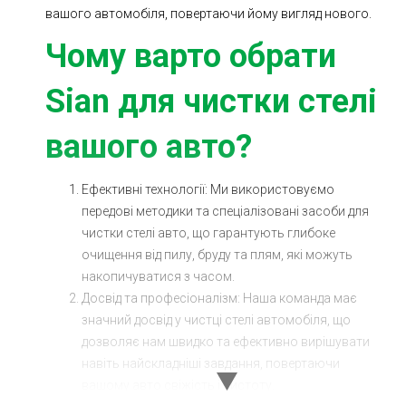
вашого автомобіля, повертаючи йому вигляд нового.
Ходова частина
Зчеплення
Чому варто обрати
ГРМ
Шиномонтаж
Sian для чистки стелі
Запчастини
Двигун
Гальмівна система
Заміна Ременей
вашого авто?
Ефективні технології: Ми використовуємо
передові методики та спеціалізовані засоби для
чистки стелі авто, що гарантують глибоке
очищення від пилу, бруду та плям, які можуть
накопичуватися з часом.
Досвід та професіоналізм: Наша команда має
значний досвід у чистці стелі автомобіля, що
дозволяє нам швидко та ефективно вирішувати
навіть найскладніші завдання, повертаючи
вашому авто свіжість і чистоту.