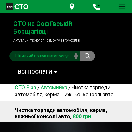
+380 95
781-84-84
СТО на Софіївській
+380 98
791-84-84
Борщагівці
Актуальні технології ремонту автомобілів
ВСІ ПОСЛУГИ
СТО Sian
/
Автомийка
/
Чистка торпеди
Автомийка
Планове ТО
автомобіля, керма, нижньої консолі авто
Паливна система
Рульове керування
Чистка торпеди автомобіля, керма,
Акумулятори
Обслуговування
нижньої консолі авто,
800 грн
кондиціонера
Система охолодження
Діагностика