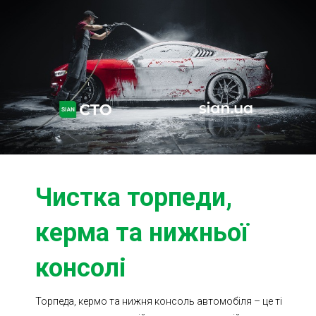
Ходова частина
Зчеплення
ГРМ
Шиномонтаж
Запчастини
Двигун
Гальмівна система
Заміна Ременей
Чистка торпеди,
керма та нижньої
консолі
Торпеда, кермо та нижня консоль автомобіля – це ті