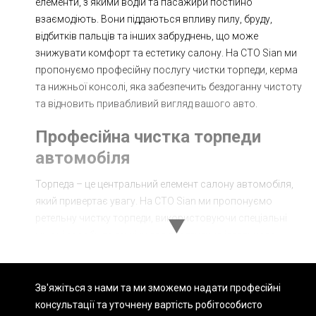
елементи, з якими водій та пасажири постійно
взаємодіють. Вони піддаються впливу пилу, бруду,
відбитків пальців та інших забруднень, що може
знижувати комфорт та естетику салону. На СТО Sian ми
пропонуємо професійну послугу чистки торпеди, керма
та нижньої консолі, яка забезпечить бездоганну чистоту
та відновить привабливий вигляд вашого авто.
Професійна чистка торпеди
автомобіля
Торпеда – це центральний елемент салону автомобіля,
який привертає увагу. На СТО Sian ми пропонуємо
ретельну чистку торпеди, використовуючи спеціальні
миючі засоби та техніки для досягнення ідеального
результату.
Етапи чистки торпеди:
Зв'яжіться з нами та ми зможемо надати професійні
консультації та уточнену вартість робіт
особисто
Огляд та оцінка стану: Перед початком роботи ми