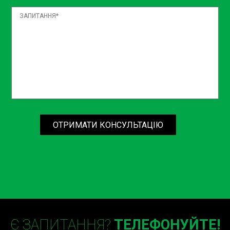
подальшому догляді за інтер’єром.
Широкий спектр послуг
Ми розуміємо, що кожен автомобіль потребує
індивідуального підходу. Незалежно від того, чи це
чистка торпеди авто сто або чистка керма
Борщагівка, ми забезпечуємо комплексний підхід,
що включає діагностику стану інтер’єру та вибір
оптимальних методів очищення та догляду.
ОТРИМАТИ КОНСУЛЬТАЦІЮ
Турбота про кожну деталь
Ми прагнемо до досконалості у кожному аспекті
нашої роботи. Під час чистки торпеди авто Київ
наші спеціалісти приділяють увагу навіть
найменшим деталям, щоб забезпечити ідеальну
чистоту та порядок.
Є ЗАПИТАННЯ?
Використання екологічно
ТЕЛЕФОНУЙТЕ!