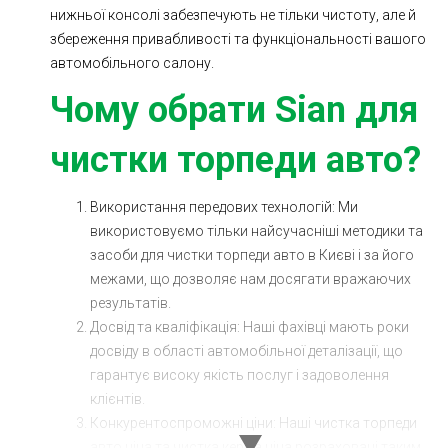
нижньої консолі забезпечують не тільки чистоту, але й
Ходова частина
Зчеплення
збереження привабливості та функціональності вашого
ГРМ
Шиномонтаж
автомобільного салону.
Чому обрати Sian для
Запчастини
Двигун
Гальмівна система
Заміна Ременей
чистки торпеди авто?
Використання передових технологій: Ми
використовуємо тільки найсучасніші методики та
засоби для чистки торпеди авто в Києві і за його
межами, що дозволяє нам досягати вражаючих
результатів.
Досвід та кваліфікація: Наші фахівці мають роки
досвіду в області автомобільної деталізації, що
гарантує високу якість послуг і задоволення
клієнтів.
Конкурентоспроможні ціни: Наші чистка торпеди
авто ціна та чистка керма ціна розраховані таким