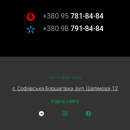
чистих продуктів
+380 95
781-84-84
Всі миючі засоби та продукти, які ми
використовуємо під час чистки торпеди авто, є
+380 98
791-84-84
екологічно безпечними та відповідають найвищим
стандартам. Це гарантує безпеку для вас та
вашого оточення, а також дбає про наше спільне
майбутнє.
Доступність та зручність
Ми прагнемо зробити наші послуги максимально
Пн - Пт 8:00 - 20:00
доступними для кожного клієнта. Завдяки гнучкій
c. Софіївська Борщагівка, вул. Шалімова, 12
ціновій політиці та можливості обслуговування у
місті Київ, включаючи чистка торпеди авто
Карта сайту
Окружна та чистка торпеди авто Кільцева, кожен
клієнт може скористатися нашими послугами без
додаткових витрат.