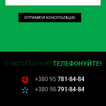
одним із найкомплексніших автосервісів у Києві,
здатним задовольнити будь-які потреби автовласників.
Чому Sian є вашим найкращим вибором?
ОТРИМАТИ КОНСУЛЬТАЦІЮ
Вибираючи наше СТО для мийки двигуна, ви отримуєте
не тільки професійну послугу, але й спокій, що ваш
автомобіль обслуговується фахівцями, які знають, як
зберегти його в ідеальному стані. Ми використовуємо
тільки найкращі матеріали та методики, щоб ваш двигун
виглядав і працював як новий.
Екологічний підхід до мийки двигуна
Є ЗАПИТАННЯ?
ТЕЛЕФОНУЙТЕ!
Ми відповідально ставимося до довкілля, тому
використовуємо лише екологічно безпечні чистячі
+380 95
781-84-84
розчини при мийці двигуна. Наші методи не тільки
ефективно видаляють забруднення, але й забезпечують
+380 98
791-84-84
мінімальний вплив на навколишнє середовище. Клієнти
в Києві, Борщагівці, на Кільцевій та Окружній цінують
наш підхід, оскільки він відображає їхнє прагнення до