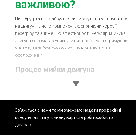
важливою?
Пил, бруд, та інші забруднювачі можуть накопичуватися
на двигуні та його компонентах, сприяючи корозії,
перегріву та зниженню ефективності. Регулярна мийка
двигуна допомагає уникнути цих проблем, підтримуючи
чистоту та забезпечуючи кращу вентиляцію та
охолодження.
Процес мийки двигуна
Діагностика: Перш ніж приступити до мийки, наші фахівці
проводять огляд двигуна, виявляючи місця з
особливим накопиченням бруду та потенційні проблеми.
Підготовка: Ми забезпечуємо захист чутливих
Зв'яжіться з нами та ми зможемо надати професійні
електронних компонентів та проводки перед
консультації та уточнену вартість робіт
особисто
застосуванням води та миючих розчинників.
для вас.
Чистка: Застосування спеціалізованих миючих засобів