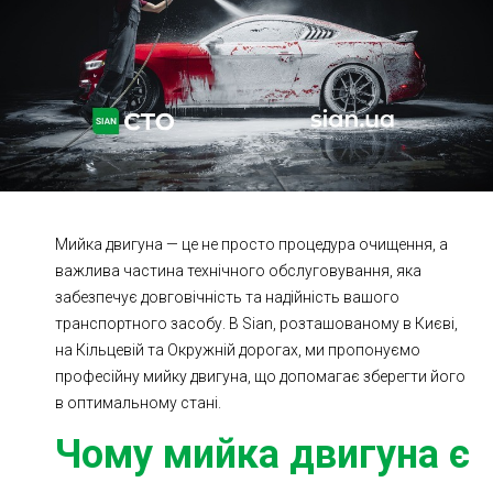
Ходова частина
Зчеплення
ГРМ
Шиномонтаж
Запчастини
Двигун
Гальмівна система
Заміна Ременей
Мийка двигуна — це не просто процедура очищення, а
важлива частина технічного обслуговування, яка
забезпечує довговічність та надійність вашого
транспортного засобу. В Sian, розташованому в Києві,
на Кільцевій та Окружній дорогах, ми пропонуємо
професійну мийку двигуна, що допомагає зберегти його
в оптимальному стані.
Чому мийка двигуна є