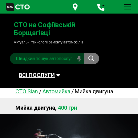
+380 95
781-84-84
СТО на Софіївській
+380 98
791-84-84
Борщагівці
Актуальні технології ремонту автомобілів
ВСІ ПОСЛУГИ
СТО Sian
/
Автомийка
/
Мийка двигуна
Автомийка
Планове ТО
Мийка двигуна,
400 грн
Паливна система
Рульове керування
Акумулятори
Обслуговування
кондиціонера
Система охолодження
Діагностика