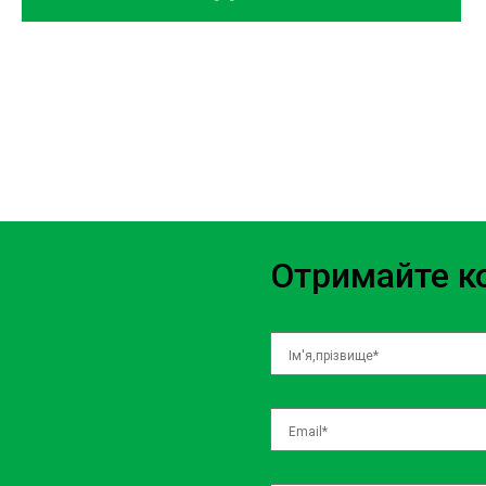
ефективність діагностичних процедур.
СТО Buick Київ – якісний ремонт за
Ми розуміємо, що якісний ремонт може бути дорогим, тому про
всі наші послуги. На СТО Buick Sian в Києві ви отримаєте профе
оптимальною вартістю. Ми пропонуємо прозорі ціни та гарантує
прихованими витратами.
Отримайте ко
Локація та доступність
Наше СТО Buick знаходиться в зручному місці на Борщагівці, щ
для мешканців Києва. Незалежно від того, де ви знаходитесь – н
дорозі, ви можете швидко дістатися до нас. Ми завжди готові пр
час і забезпечити якісне обслуговування вашого автомобіля.