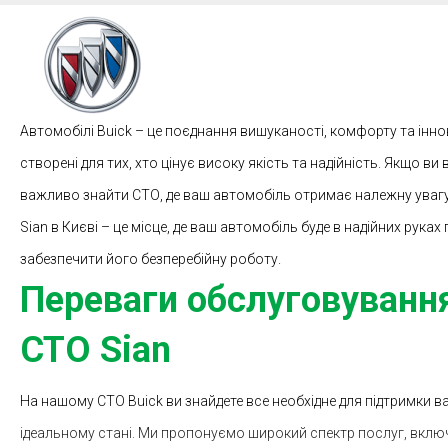
Автомобілі Buick – це поєднання вишуканості, комфорту та інно
створені для тих, хто цінує високу якість та надійність. Якщо ви 
важливо знайти СТО, де ваш автомобіль отримає належну увагу
Sian в Києві – це місце, де ваш автомобіль буде в надійних руках
забезпечити його безперебійну роботу.
Переваги обслуговування
СТО Sian
На нашому СТО Buick ви знайдете все необхідне для підтримки 
ідеальному стані. Ми пропонуємо широкий спектр послуг, вкл