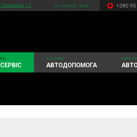
+380 95
. Шалімова, 12
Пн - Пт 8:00 - 20:00
ICE
AUTOHELP
CARS TO
СЕРВІС
АВТОДОПОМОГА
АВТ
стема
Рульове керування
Акумулятори
ГРМ
Шиномонтаж