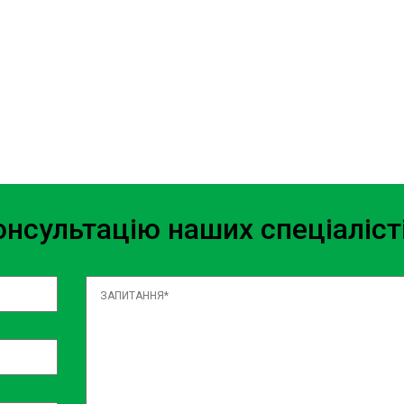
 доступною ціною
понуємо конкурентні ціни на
сійний ремонт Buick за
мо, що ви не зіткнетеся з
нсультацію наших спеціаліст
о робить його легко доступним
а кільцевій або окружній
ийняти вас у зручний для вас