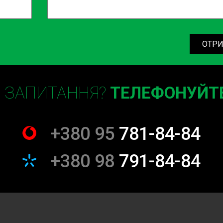
и нашим клієнтам. Наші
ОТРИ
Є ЗАПИТАННЯ?
ТЕЛЕФОНУЙТЕ
+380 95
781-84-84
я кожного
+380 98
791-84-84
 історію та потреби, тому до
дь-яких робіт ми завжди
 з'ясувати всі нюанси та