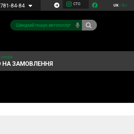
СТО
781-84-84
UK
/
RU
 ORDER
О НА ЗАМОВЛЕННЯ
Обслуговування
Система охолодження
кондиціонера
Запчастини
Двигун