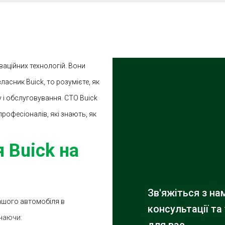
ваційних технологій. Вони
власник Buick, то розумієте, як
 і обслуговування. СТО Buick
 професіоналів, які знають, як
 Buick на
Зв'яжіться з н
вашого автомобіля в
консультації та
ючаючи: