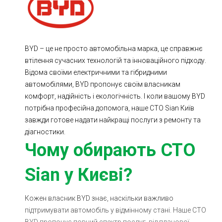
Ходова частина
Зчеплення
ГРМ
Шиномонтаж
BYD – це не просто автомобільна марка, це справжнє
Запчастини
Двигун
втілення сучасних технологій та інноваційного підходу.
Гальмівна система
Заміна Ременей
Відома своїми електричними та гібридними
автомобілями, BYD пропонує своїм власникам
комфорт, надійність і екологічність. І коли вашому BYD
потрібна професійна допомога, наше СТО Sian Київ
завжди готове надати найкращі послуги з ремонту та
діагностики.
Чому обирають СТО
Sian у Києві?
Кожен власник BYD знає, наскільки важливо
підтримувати автомобіль у відмінному стані. Наше СТО