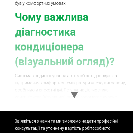
був у комфортних умовах
Чому важлива
діагностика
кондиціонера
(візуальний огляд)?
Система кондиціонування автомобіля відповідає за
підтримання комфортної температури всередині салону,
особливо в спекотні дні. Регулярна діагностика
кондиціонера (візуальний огляд) допомагає вчасно
виявити та усунути можливі проблеми, запобігаючи
серйозним поломкам та забезпечуючи надійну роботу
системи.
Зв'яжіться з нами та ми зможемо надати професійні
консультації та уточнену вартість робіт
особисто
Переваги діагностики