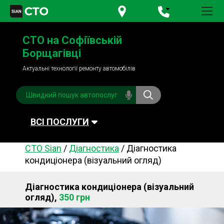
+380 95
781-84-84
СТО на Софіївській
+380 98
791-84-84
Борщагівці
Актуальні технології ремонту автомобілів
ВСІ ПОСЛУГИ
СТО Sian
/
Діагностика
/
Діагностика
Автомийка
Планове ТО
кондиціонера (візуальний огляд)
Паливна система
Рульове керування
Діагностика кондиціонера (візуальний
Акумулятори
Обслуговування
огляд),
350 грн
кондиціонера
Система охолодження
Діагностика