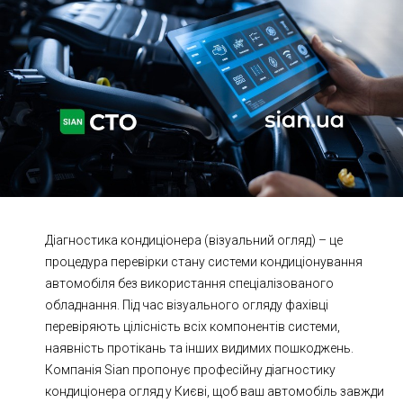
Ходова частина
Зчеплення
ГРМ
Шиномонтаж
Запчастини
Двигун
Гальмівна система
Заміна Ременей
Діагностика кондиціонера (візуальний огляд) – це
процедура перевірки стану системи кондиціонування
автомобіля без використання спеціалізованого
обладнання. Під час візуального огляду фахівці
перевіряють цілісність всіх компонентів системи,
наявність протікань та інших видимих пошкоджень.
Компанія Sian пропонує професійну діагностику
кондиціонера огляд у Києві, щоб ваш автомобіль завжди