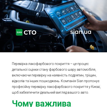
Ходова частина
Зчеплення
ГРМ
Шиномонтаж
Запчастини
Двигун
Гальмівна система
Заміна Ременей
Перевірка лакофарбового покриття – це процес
детальної оцінки стану фарбового шару автомобіля,
включаючи перевірку на наявність подряпин, тріщин,
відколів та інших пошкоджень. Компанія Sian пропонує
професійну перевірку лакофарбового покриття у Києві,
щоб забезпечити ідеальний вигляд вашого авто.
Чому важлива