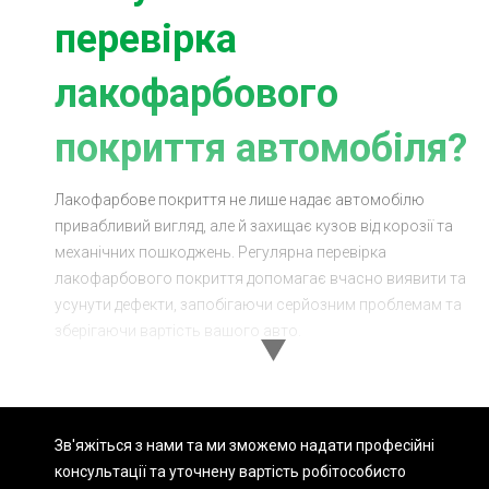
перевірка
лакофарбового
покриття автомобіля?
Лакофарбове покриття не лише надає автомобілю
привабливий вигляд, але й захищає кузов від корозії та
механічних пошкоджень. Регулярна перевірка
лакофарбового покриття допомагає вчасно виявити та
усунути дефекти, запобігаючи серйозним проблемам та
зберігаючи вартість вашого авто.
Переваги перевірки
лакофарбового покриття
Зв'яжіться з нами та ми зможемо надати професійні
Високоякісне обладнання: Ми використовуємо
консультації та уточнену вартість робіт
особисто
найсучасніші інструменти для точного аналізу