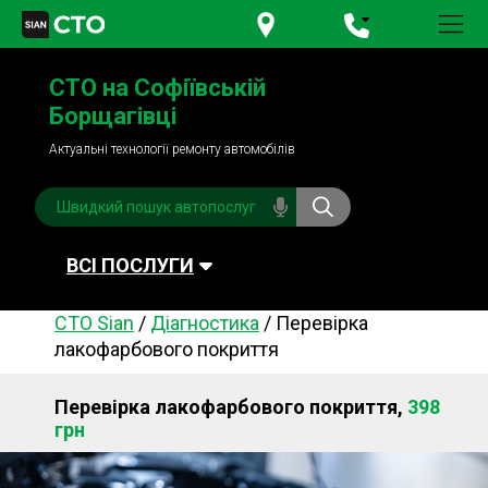
+380 95
781-84-84
СТО на Софіївській
+380 98
791-84-84
Борщагівці
Актуальні технології ремонту автомобілів
ВСІ ПОСЛУГИ
СТО Sian
/
Діагностика
/
Перевірка
Автомийка
Планове ТО
лакофарбового покриття
Паливна система
Рульове керування
Перевірка лакофарбового покриття,
398
Акумулятори
Обслуговування
грн
кондиціонера
Система охолодження
Діагностика