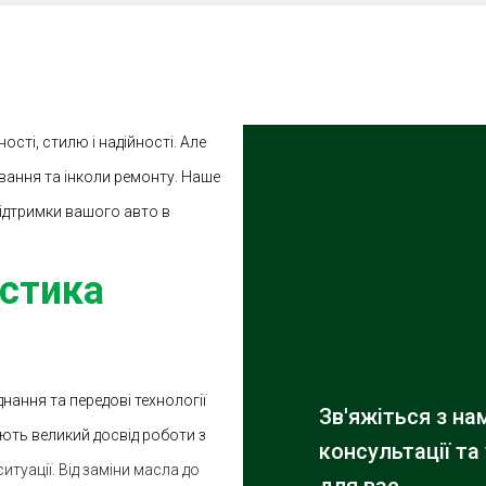
сті, стилю і надійності. Але
вання та інколи ремонту. Наше
підтримки вашого авто в
остика
ання та передові технології
Зв'яжіться з н
ають великий досвід роботи з
консультації та
итуації. Від заміни масла до