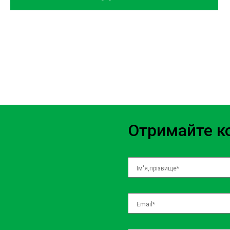
Наше СТО Dodge Окружна завжди готове прийняти ваш автомо
спектр послуг з ремонту та обслуговування, гарантуючи високу 
майстри мають великий досвід роботи з автомобілями Dodge, 
будь-які роботи швидко і професійно.
СТО Dodge ремонт: Все, що потрібн
Ми спеціалізуємося на ремонті автомобілів Dodge, пропону
Отримайте ко
Заміна масла та фільтрів
Ремонт двигуна і трансмісії
Діагностика електронних систем
Ремонт гальмівної системи
Заміна амортизаторів і підвіски
Вартість послуг на СТО Dodge