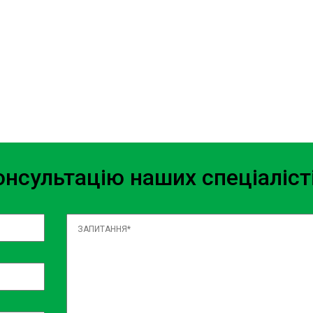
біль. Ми пропонуємо широкий
якість виконаних робіт. Наші
що дозволяє нам виконувати
о вашому авто
ючи широкий спектр послуг:
нсультацію наших спеціаліст