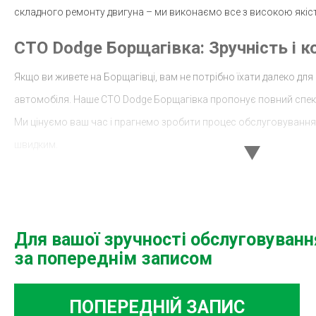
складного ремонту двигуна – ми виконаємо все з високою якіс
СТО Dodge Борщагівка: Зручність і 
Якщо ви живете на Борщагівці, вам не потрібно їхати далеко д
автомобіля. Наше СТО Dodge Борщагівка пропонує повний спек
Ми цінуємо ваш час і прагнемо зробити процес обслуговуванн
швидким.
Комплексна діагностика для вашого
Регулярна діагностика допоможе вам уникнути серйозних пробл
у майбутньому. Наше СТО Dodge діагностика забезпечує точне і
Для вашої зручності обслуговуван
за попереднім записом
можливих несправностей. Ми використовуємо новітнє обладна
знаходити навіть найменші проблеми, які можуть вплинути на 
ПОПЕРЕДНІЙ ЗАПИС
Окружна: Надійний партнер для ваш