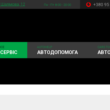
+380 95
. Шалімова, 12
Пн - Пт 8:00 - 20:00
ICE
AUTOHELP
CARS TO
СЕРВІС
АВТОДОПОМОГА
АВТ
стема
Рульове керування
Акумулятори
ГРМ
Шиномонтаж