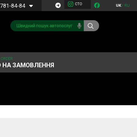
СТО
781-84-84
UK
/
RU
 ORDER
О НА ЗАМОВЛЕННЯ
Обслуговування
Система охолодження
кондиціонера
Запчастини
Двигун