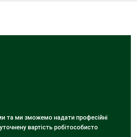
ами та ми зможемо надати професійні
 уточнену вартість робіт
особисто