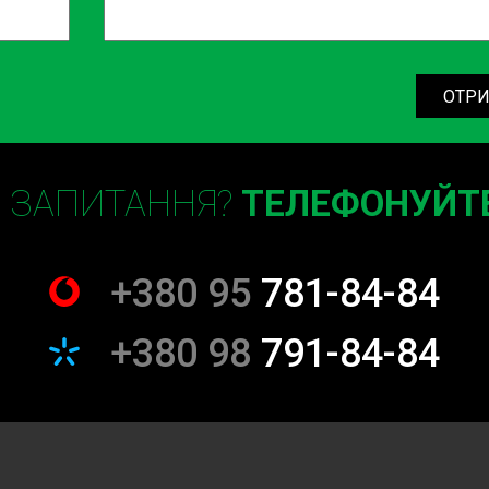
СТО Dodge ціна залежить від
гнемо надати нашим клієнтам
ОТРИ
жди готові проконсультувати
Є ЗАПИТАННЯ?
ТЕЛЕФОНУЙТЕ
ого Dodge
ортні засоби. Це символи
+380 95
781-84-84
раще обслуговування, яке ви
+380 98
791-84-84
я
слуговування вашого
адних ремонтних робіт – ми
бездоганної роботи.