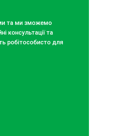
ами та ми зможемо
ні консультації та
ть робіт
особисто для