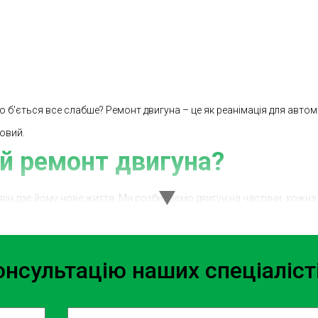
о б'ється все слабше? Ремонт двигуна – це як реанімація для автом
новий.
й ремонт двигуна?
він дає йому нове життя. Ми розбираємо двигун на частини, кожна 
агностику, щоб зрозуміти стан двигуна.
нсультацію наших спеціаліст
кладень.
ься на оригінальні запчастини.