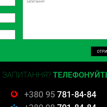
чних норм і стандартів.
б переконатися у його бездоганній роботі.
двигуна?
жності від марки авто та ступеня зносу двигуна. Вартість роботи 
ся. Щоб дізнатися точну вартість, вам достатньо зв'язатися з наши
я.
ОТРИ
 вашого двигуна?
Є ЗАПИТАННЯ?
ТЕЛЕФОНУЙТЕ
ве життя. Наші майстри мають багаторічний досвід у ремонті різних
си марок Opel та Ford. Наш підхід гарантує:
хівцем.
+380 95
781-84-84
частини.
послуг і надаємо гарантію на виконані роботи.