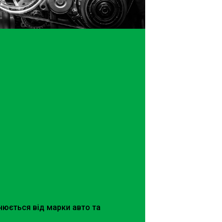
чнюється від марки авто та