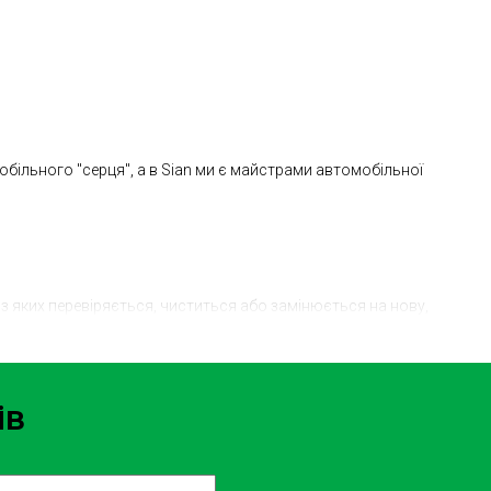
обільного "серця", а в Sian ми є майстрами автомобільної
з яких перевіряється, чиститься або замінюється на нову,
ів