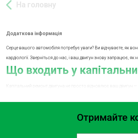
На головну
Додаткова інформація
Серце вашого автомобіля потребує уваги? Ви відчуваєте, як вон
кардіології. Зверніться до нас, і ваш двигун знову запрацює, як 
Що входить у капітальни
Капітальний ремонт двигуна не просто відновлює ваш двигун — 
якщо це необхідно. Ось процес, який перетворює старе в нове:
Діагностика: Перед початком робіт ми проводимо повну ді
Отримайте ко
Розбирання: Розбираємо двигун до останнього гвинтика.
Чистка: Кожен компонент очищується від забруднень і від
Заміна деталей: Зношені або пошкоджені деталі замінюют