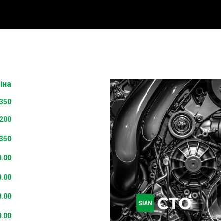
іна
350
200
350
0.00
0.00
0.00
0.00