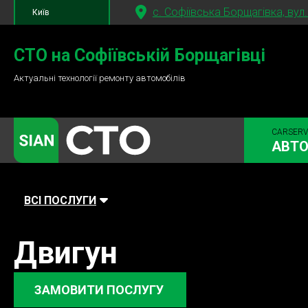
c. Софіївська Борщагівка, вул
Київ
+380 95
781-84-84
СТО на Софіївській Борщагівці
Актуальні технології ремонту автомобілів
+380 98
791-84-84
CARSERV
АВТО
ВСІ ПОСЛУГИ
Автомийка
Планове ТО
Паливна си
Двигун
Діагностика
Ходова частина
Зчеплення
Гальмівна система
ЗАМОВИТИ ПОСЛУГУ
Заміна Ременей