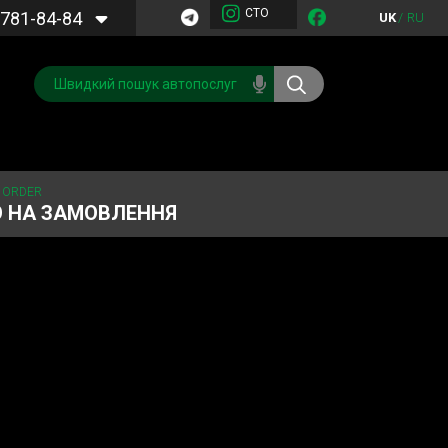
СТО
781-84-84
UK
/
RU
 ORDER
О НА ЗАМОВЛЕННЯ
Обслуговування
Система охолодження
кондиціонера
Запчастини
Двигун