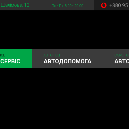
+380 95
. Шалімова, 12
Пн - Пт 8:00 - 20:00
ICE
AUTOHELP
CARS TO
СЕРВІС
АВТОДОПОМОГА
АВТ
стема
Рульове керування
Акумулятори
ГРМ
Шиномонтаж