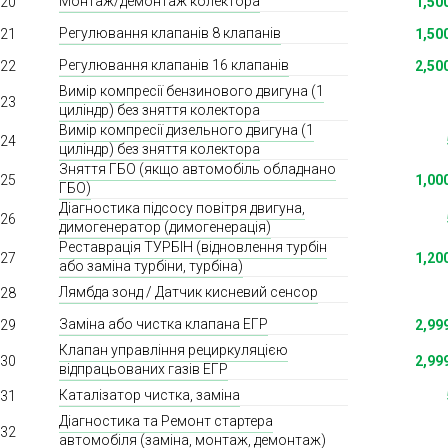
Монтаж/демонтаж колектора
20
1,50
Регулювання клапанів 8 клапанів
21
1,50
Регулювання клапанів 16 клапанів
22
2,50
Вимір компресії бензинового двигуна (1
23
циліндр) без зняття колектора
Вимір компресії дизельного двигуна (1
24
циліндр) без зняття колектора
Зняття ГБО (якщо автомобіль обладнано
25
1,00
ГБО)
Діагностика підсосу повітря двигуна,
26
димогенератор (димогенерація)
Реставрація ТУРБІН (відновлення турбін
27
1,20
або заміна турбіни, турбіна)
Лямбда зонд / Датчик кисневий сенсор
28
Заміна або чистка клапана ЕГР
29
2,99
Клапан управління рециркуляцією
30
2,99
відпрацьованих газів ЕГР
Каталізатор чистка, заміна
31
Діагностика та Ремонт стартера
32
автомобіля (заміна, монтаж, демонтаж)