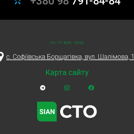
+380 98
791-84-84
и готові піти на зустріч унікальним вимогам кожного.
вигуна. Обирайте Sian, щоб ваш двигун працював бездоганно. Зате
ою до будь-яких дорожніх викликів!
Пн - Пт 8:00 - 20:00
ознак, на які варто звернути увагу:
c. Софіївська Борщагівка, вул. Шалімова, 
увати на проблеми в двигуні.
ьнішим або втратило потужність, це може свідчити про внутрішні
Карта сайту
гуна може вказувати на серйозні внутрішні пошкодження.
 палива, ніж зазвичай, можливо, його потрібно відремонтувати.
рмін служби і уникнути дорогого ремонту. У Sian ми рекомендуємо
р для підтримання здоров'я двигуна.
олоджуючої рідини та масла допоможе запобігти перегріву та іншим