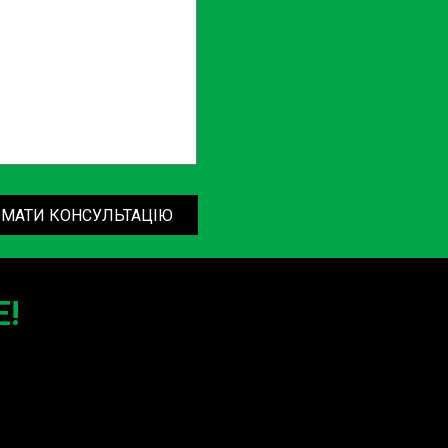
за ремонт двигуна Опель Комбо, ремонт двигуна мікроавтобуса
ми консультантами, які нададуть детальну інформацію та
МАТИ КОНСУЛЬТАЦІЮ
!
 типів двигунів, включаючи дизельні двигуни та двигуни