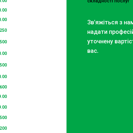
складності послуг
0.00
0.00
0.00
Зв'яжіться з н
250
надати професій
уточнену вартіс
500
вас.
0.00
500
0.00
600
9.00
9.00
500
200