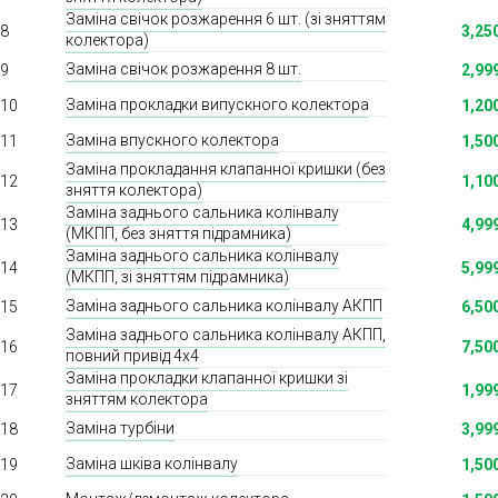
Заміна свічок розжарення 6 шт. (зі зняттям
8
3,25
колектора)
Заміна свічок розжарення 8 шт.
9
2,99
Заміна прокладки випускного колектора
10
1,20
Заміна впускного колектора
11
1,50
Заміна прокладання клапанної кришки (без
12
1,10
зняття колектора)
Заміна заднього сальника колінвалу
13
4,99
(МКПП, без зняття підрамника)
Заміна заднього сальника колінвалу
14
5,99
(МКПП, зі зняттям підрамника)
Заміна заднього сальника колінвалу АКПП
15
6,50
Заміна заднього сальника колінвалу АКПП,
16
7,50
повний привід 4х4
Заміна прокладки клапанної кришки зі
17
1,99
зняттям колектора
Заміна турбіни
18
3,99
Заміна шківа колінвалу
19
1,50