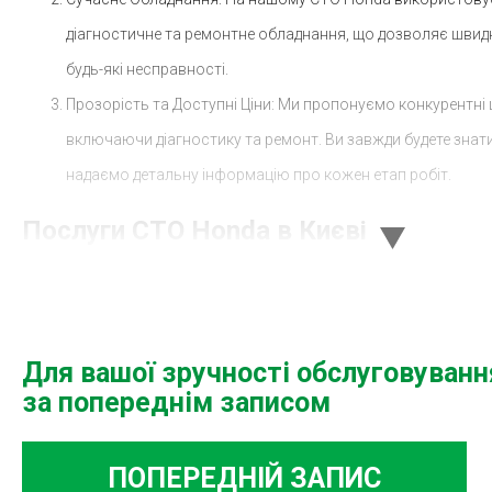
діагностичне та ремонтне обладнання, що дозволяє швидк
будь-які несправності.
Прозорість та Доступні Ціни: Ми пропонуємо конкурентні ц
включаючи діагностику та ремонт. Ви завжди будете знати,
надаємо детальну інформацію про кожен етап робіт.
Послуги СТО Honda в Києві
Ремонт Двигуна: Ваш двигун Honda потребує уваги? Наші с
види ремонту, від дрібних налаштувань до капітального р
Діагностика: Сучасна діагностика дозволяє виявляти поте
Для вашої зручності обслуговуван
стадіях. Наше СТО Honda діагностика оснащене передови
за попереднім записом
інструментами, що забезпечує точність результатів.
Заміна ГРМ: Це критично важлива процедура, яка забезпеч
ПОПЕРЕДНІЙ ЗАПИС
вашого двигуна. Ми використовуємо лише оригінальні за