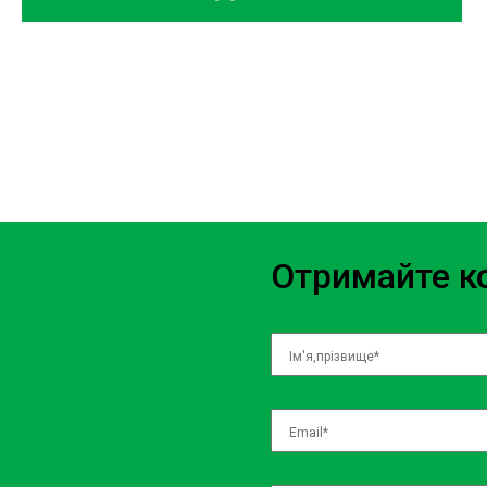
максимальну якість послуги.
Ремонт Підвіски та Гальмівної Системи: Ваш автомобіль H
гальма та комфортну підвіску. Ми забезпечимо вам обид
рівні.
Електроніка та Електрика: Сучасні автомобілі Honda напо
фахівці мають необхідні знання та інструменти для ремон
систем.
Отримайте ко
Чому обирають СТО Honda Борщагів
Борщагівка - це зручне місце розташування для багатьох киян.
пропонує всі необхідні послуги з ремонту та обслуговування ав
зможете отримати якісний сервіс, не виїжджаючи за межі вашог
СТО Honda Кільцева - зручність та 