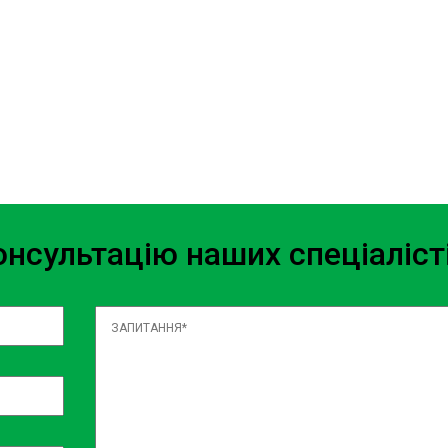
onda заслуговує на надійні
ва ці компоненти на найвищому
внені електронікою. Наші
ту будь-яких електронних
нсультацію наших спеціаліст
ка?
 Наше СТО Honda Борщагівка
томобілів Honda. Тут ви
о району.
швидкість