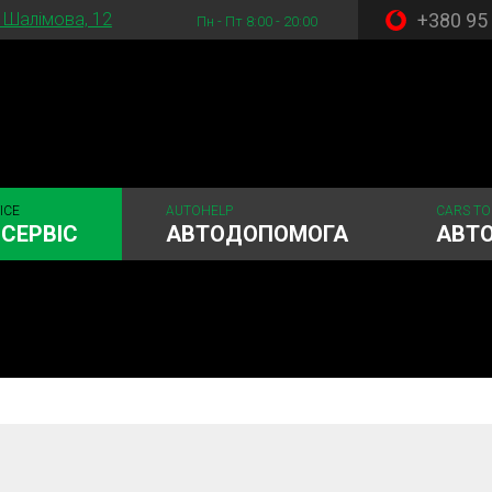
+380 95
. Шалімова, 12
Пн - Пт 8:00 - 20:00
ICE
AUTOHELP
CARS TO
СЕРВІС
АВТОДОПОМОГА
АВТ
стема
Рульове керування
Акумулятори
ГРМ
Шиномонтаж