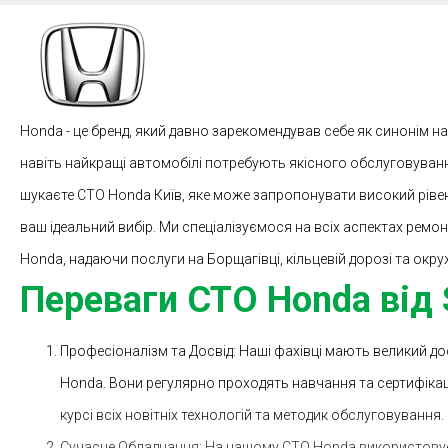
Honda - це бренд, який давно зарекомендував себе як синонім над
навіть найкращі автомобілі потребують якісного обслуговуван
шукаєте СТО Honda Київ, яке може запропонувати високий рівен
ваш ідеальний вибір. Ми спеціалізуємося на всіх аспектах ремон
Honda, надаючи послуги на Борщагівці, кільцевій дорозі та окру
Переваги СТО Honda від 
Професіоналізм та Досвід: Наші фахівці мають великий дос
Honda. Вони регулярно проходять навчання та сертифікац
курсі всіх новітніх технологій та методик обслуговування.
Сучасне Обладнання: На нашому СТО Honda використову