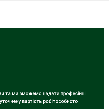
ами та ми зможемо надати професійні
 уточнену вартість робіт
особисто