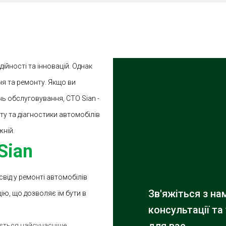
ійності та інновацій. Однак
ня та ремонту. Якщо ви
ь обслуговування, СТО Sian -
ту та діагностики автомобілів
жній.
Sian
від у ремонті автомобілів
Зв'яжіться з н
ію, що дозволяє їм бути в
консультації та
ється найсучасніше