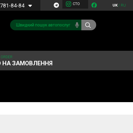
СТО
781-84-84
UK
/
RU
 ORDER
О НА ЗАМОВЛЕННЯ
Обслуговування
Система охолодження
кондиціонера
Запчастини
Двигун