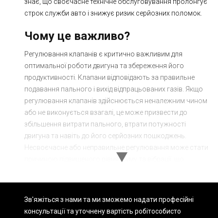
знає, що своєчасне технічне обслуговування пролонгує
строк служби авто і знижує ризик серйозних поломок.
Чому це важливо?
Регулювання клапанів є критично важливим для
оптимальної роботи двигуна та збереження його
продуктивності. Клапани відповідають за правильне
подавання пального і вихід відпрацьованих газів. Якщо
регулювання клапанів здійснюється неналежним чином
або не виконується взагалі, це може призвести до
збільшення витрати пального, втрати потужності
двигуна та навіть до його серйозних пошкоджень.
Несвоєчасне або неправильне регулювання може стати
причиною підвищеного рівня шуму та вібрації, що
створює дискомфорт під час кермування.
Переваги регулювання клапанів
Зв'яжіться з нами та ми зможемо надати професійні
консультації та уточнену вартість робіт
особисто
Звертаючись до СТО Sian, ви отримуєте гарантію