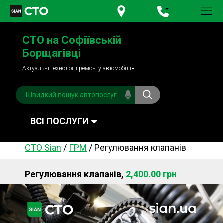
+380 95
781-84-84
СТО на Софіївській
+380 98
791-84-84
Борщагівці
Актуальні технології ремонту автомобілів
ВСІ ПОСЛУГИ
СТО Sian
/
ГРМ
/
Регулювання клапанів
Автомийка
Планове ТО
Регулювання клапанів,
2,400.00 грн
Паливна система
Рульове керування
Акумулятори
Обслуговування
кондиціонера
Система охолодження
Діагностика