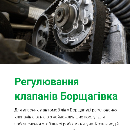
Ходова частина
Зчеплення
ГРМ
Шиномонтаж
Запчастини
Двигун
Гальмівна система
Заміна Ременей
Регулювання
клапанів Борщагівка
Для власників автомобілів у Борщагівці регулювання
клапанів є однією з найважливіших послуг для
забезпечення стабільної роботи двигуна. Кожен водій