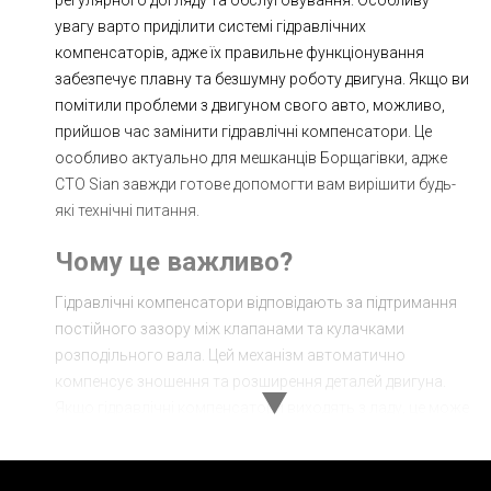
увагу варто приділити системі гідравлічних
компенсаторів, адже їх правильне функціонування
забезпечує плавну та безшумну роботу двигуна. Якщо ви
помітили проблеми з двигуном свого авто, можливо,
прийшов час замінити гідравлічні компенсатори. Це
особливо актуально для мешканців Борщагівки, адже
СТО Sian завжди готове допомогти вам вирішити будь-
які технічні питання.
Чому це важливо?
Гідравлічні компенсатори відповідають за підтримання
постійного зазору між клапанами та кулачками
розподільного вала. Цей механізм автоматично
компенсує зношення та розширення деталей двигуна.
Якщо гідравлічні компенсатори виходять з ладу, це може
призвести до підвищеного шуму, втрати потужності
двигуна та навіть серйозних пошкоджень.