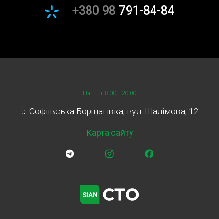
+380 98
791-84-84
техобслуговування вашого автомобіля на потім –
зверніться до нас сьогодні! Замовляйте послугу заміни
гідравлічних компенсаторів на СТО Sian у Борщагівці та
дбайте про свій автомобіль разом з нами!
Пн - Пт 8:00 - 20:00
c. Софіївська Борщагівка, вул. Шалімова, 12
Карта сайту