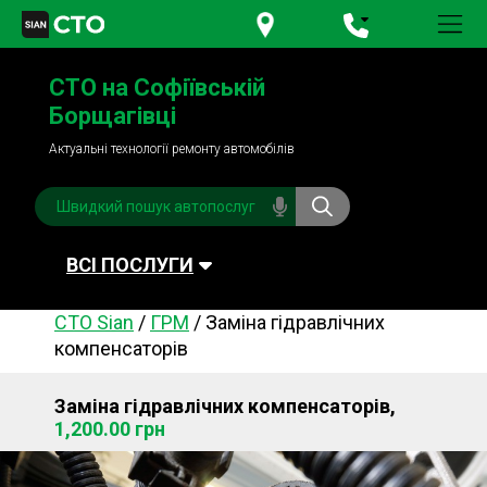
+380 95
781-84-84
СТО на Софіївській
+380 98
791-84-84
Борщагівці
Актуальні технології ремонту автомобілів
ВСІ ПОСЛУГИ
СТО Sian
/
ГРМ
/
Заміна гідравлічних
Автомийка
Планове ТО
компенсаторів
Паливна система
Рульове керування
Заміна гідравлічних компенсаторів,
Акумулятори
Обслуговування
1,200.00 грн
кондиціонера
Система охолодження
Діагностика