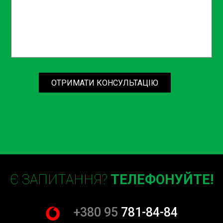
автомобіля, щоб виявити всі можливі проблеми,
пов’язані з гідравлічними компенсаторами. Далі, згідно з
результатами діагностики, здійснюємо їх заміну,
дотримуючись всіх технічних вимог виробника
автомобіля.
Наша команда завжди готова запропонувати
ОТРИМАТИ КОНСУЛЬТАЦІЮ
індивідуальний підхід до кожного клієнта, що дозволяє
максимально точно вирішити вашу проблему. Ми
розуміємо, що для кожного автовласника важливо
отримати якісний сервіс без зайвих витрат часу та
грошей, тому наша команда працює оперативно та
максимально швидко.
Заміна гідравлічних компенсаторів – це важливий етап
обслуговування автомобіля, який допоможе уникнути
Є ЗАПИТАННЯ?
ТЕЛЕФОНУЙТЕ!
серйозних проблем з двигуном. СТО Sian на Борщагівці
готове надати вам високоякісні послуги з заміни
+380 95
781-84-84
гідравлічних компенсаторів, використовуючи сучасне
обладнання та досвідчених механіків. Не відкладайте