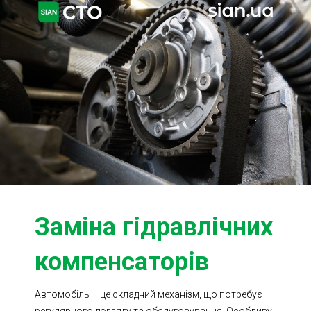
Ходова частина
Зчеплення
ГРМ
Шиномонтаж
Запчастини
Двигун
Гальмівна система
Заміна Ременей
Заміна гідравлічних
компенсаторів
Автомобіль – це складний механізм, що потребує
регулярного догляду та обслуговування. Особливу