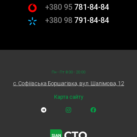
передньої частини – це складний, але надзвичайно
+380 95
781-84-84
важливий процес, який вимагає висококваліфікованого
підходу. Ваш автомобіль заслуговує на найкраще
+380 98
791-84-84
обслуговування, і СТО Sian готове надати вам таку
можливість.
Не відкладайте важливі технічні процедури на потім.
Запишіться на заміну комплекту ГРМ дизельного
двигуна зі зняттям передньої частини на СТО Sian у
районі Борщагівки вже сьогодні. Дзвоніть або
залишайте заявку на нашому сайті – і ми подбаємо про
Пн - Пт 8:00 - 20:00
ваш автомобіль.
c. Софіївська Борщагівка, вул. Шалімова, 12
Карта сайту