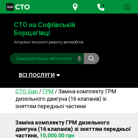
+380 95
781-84-84
СТО на Софіївській
+380 98
791-84-84
Борщагівці
Актуальні технології ремонту автомобілів
ВСІ ПОСЛУГИ
СТО Sian
/
ГРМ
/
Заміна комплекту ГРМ
Автомийка
Планове ТО
дизельного двигуна (16 клапанів) зі
зняттям передньої частини
Паливна система
Рульове керування
Акумулятори
Обслуговування
Заміна комплекту ГРМ дизельного
кондиціонера
двигуна (16 клапанів) зі зняттям передньої
Система охолодження
Діагностика
частини,
10,000.00 грн