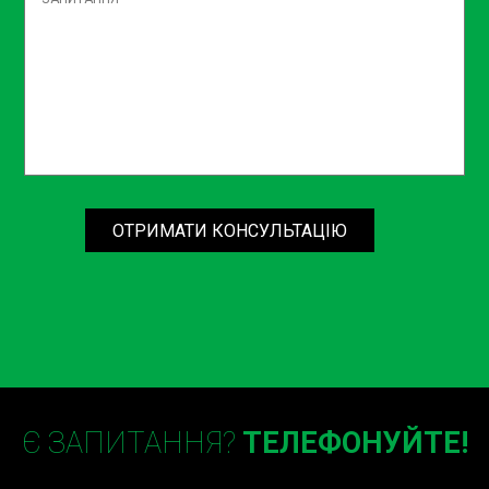
запчастини, тому ви можете бути впевнені у
високій якості наших послуг.
Замовити на СТО Sian
Якщо ви цінуєте свій час і бажаєте отримати якісний
сервіс, не відкладайте заміну комплекту ГРМ на потім.
Звертайтесь до нас і наші спеціалісти проведуть
комплексну діагностику вашого автомобіля, виявлять
ОТРИМАТИ КОНСУЛЬТАЦІЮ
усі можливі проблеми та вирішать їх на найвищому рівні.
На СТО Sian ми цінуємо кожного клієнта і прагнемо
забезпечити максимальний комфорт та зручність під
час ремонту вашого автомобіля. Наша команда завжди
готова надати професійну консультацію та відповісти
на всі ваші запитання.
Дотримання своєчасного обслуговування автомобіля
Є ЗАПИТАННЯ?
ТЕЛЕФОНУЙТЕ!
є запорукою його надійної та довговічної експлуатації.
Заміна комплекту ГРМ дизельного двигуна зі зняттям