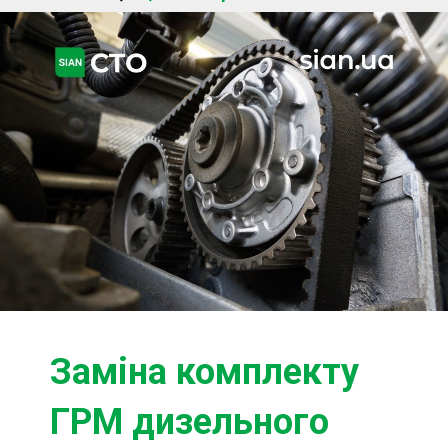
Ходова частина
Зчеплення
ГРМ
Шиномонтаж
Запчастини
Двигун
Гальмівна система
Заміна Ременей
Замiна комплекту
ГРМ дизельного