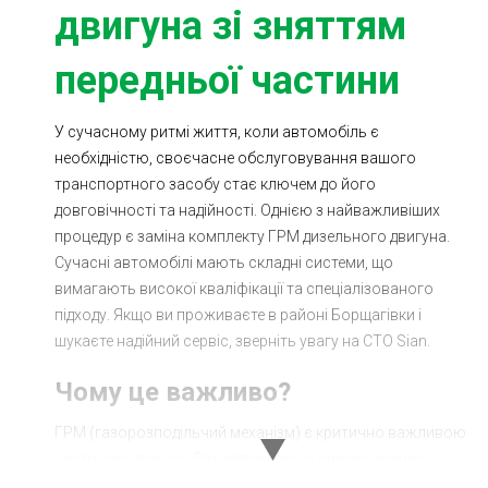
двигуна зі зняттям
передньої частини
У сучасному ритмі життя, коли автомобіль є
необхідністю, своєчасне обслуговування вашого
транспортного засобу стає ключем до його
довговічності та надійності. Однією з найважливіших
процедур є заміна комплекту ГРМ дизельного двигуна.
Сучасні автомобілі мають складні системи, що
вимагають високої кваліфікації та спеціалізованого
підходу. Якщо ви проживаєте в районі Борщагівки і
шукаєте надійний сервіс, зверніть увагу на СТО Sian.
Чому це важливо?
ГРМ (газорозподільчий механізм) є критично важливою
частиною двигуна. Він відповідає за синхронізацію
роботи клапанів і поршнів, забезпечуючи ефективну і