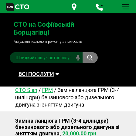
+380 95
781-84-84
СТО на Софіївській
+380 98
791-84-84
Борщагівці
Актуальні технології ремонту автомобілів
ВСІ ПОСЛУГИ
СТО Sian
/
ГРМ
/
Заміна ланцюга ГРМ (3-4
Автомийка
Планове ТО
циліндри) бензинового або дизельного
двигуна зі зняттям двигуна
Паливна система
Рульове керування
Акумулятори
Обслуговування
Заміна ланцюга ГРМ (3-4 циліндри)
кондиціонера
бензинового або дизельного двигуна зі
Система охолодження
Діагностика
зняттям двигуна,
20,000.00 грн