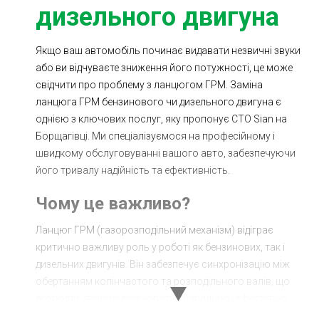
дизельного двигуна
Якщо ваш автомобіль починає видавати незвичні звуки
або ви відчуваєте зниження його потужності, це може
свідчити про проблему з ланцюгом ГРМ. Заміна
ланцюга ГРМ бензинового чи дизельного двигуна є
однією з ключових послуг, яку пропонує СТО Sian на
Борщагівці. Ми спеціалізуємося на професійному і
швидкому обслуговуванні вашого авто, забезпечуючи
його тривалу надійність та ефективність.
Чому це важливо?
Ланцюг ГРМ (газорозподільний механізм) відіграє
критично важливу роль у роботі як бензинових, так і
дизельних двигунів. Він забезпечує синхронізацію між
обертанням колінчастого та розподільного валів, що
дозволяє двигуну працювати правильно і ефективно.
Зношений або розтягнутий ланцюг ГРМ може