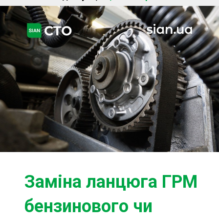
Ходова частина
Зчеплення
ГРМ
Шиномонтаж
Запчастини
Двигун
Гальмівна система
Заміна Ременей
Заміна ланцюга ГРМ
бензинового чи