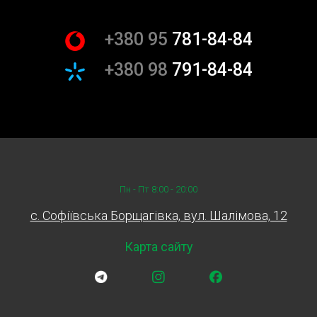
складний процес, який вимагає спеціальних
інструментів і навичок.
+380 95
781-84-84
Заміна підвісного підшипника: Після зняття карданного
валу підвісний підшипник демонтується і замінюється на
+380 98
791-84-84
новий.
Монтаж карданного валу: Після заміни підшипника
карданний вал встановлюється на місце. Майстри
проводять тестування, щоб переконатися в правильній
роботі всіх компонентів.
Використання якісних запчастин
Для того щоб заміна підвісного підшипника карданного
Пн - Пт 8:00 - 20:00
валу була успішною, необхідно використовувати тільки
c. Софіївська Борщагівка, вул. Шалімова, 12
якісні запчастини. Оригінальні підшипники мають
триваліший термін служби і забезпечують надійність.
Карта сайту
При виборі СТО переконайтеся, що вони
використовують тільки перевірені запчастини.
Часті питання про заміну підвісного
підшипника карданного валу