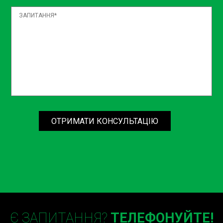
Заміна підвісного підшипника карданного валу на
професійному СТО має свої переваги. Це гарантія
якості, швидкість виконання робіт та використання
тільки оригінальних запчастин. Пам’ятайте, що заміна
підвісного підшипника карданного валу Rиїв – це
інвестиція у ваш автомобіль і вашу безпеку.
Кроки заміни підвісного
підшипника карданного валу
ОТРИМАТИ КОНСУЛЬТАЦІЮ
Процес заміни підвісного підшипника включає декілька
важливих етапів:
Діагностика: Перший крок – виявлення несправності.
Майстри проводять ретельний огляд автомобіля, щоб
визначити причину вібрацій та шумів.
Зняття карданного валу: Для доступу до підвісного
Є ЗАПИТАННЯ?
ТЕЛЕФОНУЙТЕ!
підшипника необхідно зняти карданний вал. Це досить