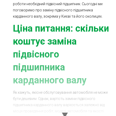
роботи необхідний підвісний підшипник. Сьогодні ми
Ходова частина
Зчеплення
поговоримо про заміну підвісного підшипника
ГРМ
Шиномонтаж
карданного валу, зокрема у Києві та його околицях.
Ціна питання: скільки
Запчастини
Двигун
Гальмівна система
Заміна Ременей
коштує заміна
підвісного
підшипника
карданного валу
Як кажуть, якісне обслуговування автомобіля не може
бути дешевим. Однак, вартість заміни підвісного
підшипника карданного валу варіюється залежно від
місця проведення робіт, моделі автомобіля та якості